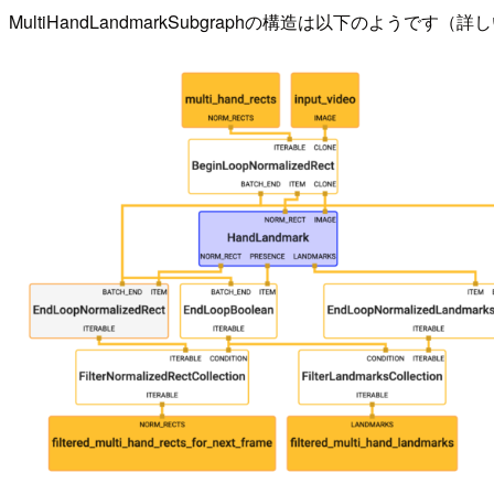
MultiHandLandmarkSubgraphの構造は以下のようです