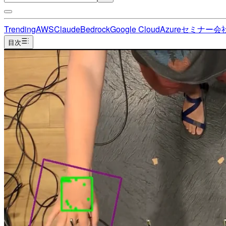
Trending
AWS
Claude
Bedrock
Google Cloud
Azure
セミナー
会
目次