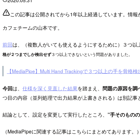
2020.05.31
この記事は公開されてから1年以上経過しています。情報
カフェチームの山本です。
前回
は、（複数人がいても使えるようにするために）３つ以
格が２つまでしか検出せず
３つ以上できないという問題がありました。
【MediaPipe】Multi Hand Trackingで３つ以上の手を
今回
は、
仕様を深く見直した結果
を踏まえ、
問題の原因を調
つ目の内容（並列処理で出力結果が上書きされる）は別記事
結論として、設定を変更して実行したところ、
”手そのもの
（MediaPipeに関連する記事はこちらにまとめてあります。