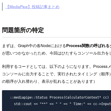
【MediaPipe】投稿記事まとめ
問題箇所の特定
まずは、Graph中の各Nodeにおける
Process関数の呼ばれ
が思いつかなかったため、今回はひたすらコンソール出力を
利用するコードとしては、以下のようになります。Processメソッド
コンソールに出力することで、実行されたタイミング（順序）
の順序が入れ替わり、表示が乱れることがあります）
  ::mediapipe::Status Process(CalculatorContext* cc) 
    std::cout << "**" << " " << " Time:" << cc->Input
    ...
