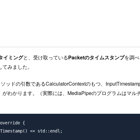
るタイミング
と、受け取っている
Packetのタイムスタンプ
を調べ
してみました。
の引数であるCalculatorContextのもつ、InputTime
がわかります。（実際には、MediaPipeのプログラムはマ
override {

Timestamp() << std::endl;
