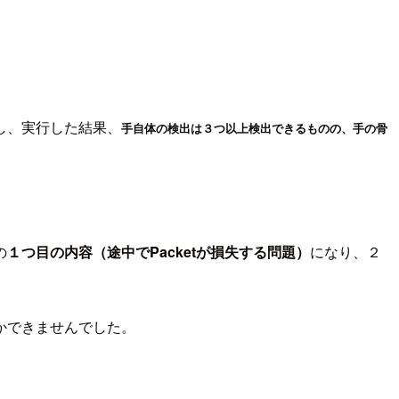
し、実行した結果、
るものの、
手の骨
手自体の検出は３つ以上検出でき
の
１つ目の内容（途中でPacketが損失する問題）
になり、２
かできませんでした。