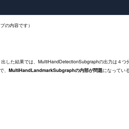
ープの内容です）
した結果では、MultiHandDetectionSubgraphの出
で、
MultiHandLandmarkSubgraphの内部が問題
になってい