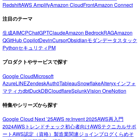
Redshift
AWS Amplify
Amazon CloudFront
Amazon Connect
注目のテーマ
生成AI
MCP
ChatGPT
Claude
Amazon Bedrock
RAG
Amazon
Q
GitHub Copilot
Devin
Cursor
Obsidian
モダンデータスタック
Python
セキュリティ
PM
プロダクトやサービスで探す
Google Cloud
Microsoft
Azure
LINE
Zendesk
Auth0
Tableau
Snowflake
Alteryx
インフォ
マティカ
dbt
DuckDB
Cloudflare
Splunk
Vision One
Notion
特集やシリーズから探す
Google Cloud Next ’25
AWS re:Invent 2025
AWS再入門
2024
AWSトレンドチェック
初心者向け
AWSテクニカルサポ
ート
AWS認定（資格）
製造業関連
ジョインブログ
くらめそ