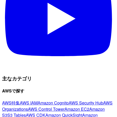
主なカテゴリ
AWSで探す
AWS特集
AWS IAM
Amazon Cognito
AWS Security Hub
AWS
Organizations
AWS Control Tower
Amazon EC2
Amazon
S3
S3 Tables
AWS CDK
Amazon QuickSight
Amazon