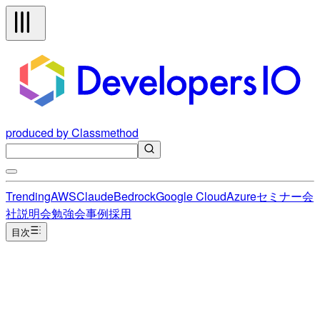
produced by Classmethod
Trending
AWS
Claude
Bedrock
Google Cloud
Azure
セミナー
会
社説明会
勉強会
事例
採用
目次