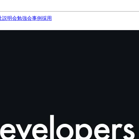
社説明会
勉強会
事例
採用