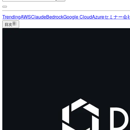
Trending
AWS
Claude
Bedrock
Google Cloud
Azure
セミナー
会
目次