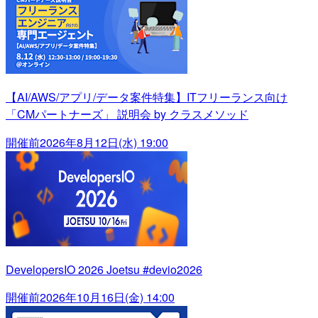
【AI/AWS/アプリ/データ案件特集】ITフリーランス向け
「CMパートナーズ」 説明会 by クラスメソッド
開催前
2026年8月12日(水) 19:00
DevelopersIO 2026 Joetsu #devio2026
開催前
2026年10月16日(金) 14:00