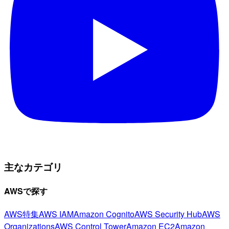
主なカテゴリ
AWSで探す
AWS特集
AWS IAM
Amazon Cognito
AWS Security Hub
AWS
Organizations
AWS Control Tower
Amazon EC2
Amazon