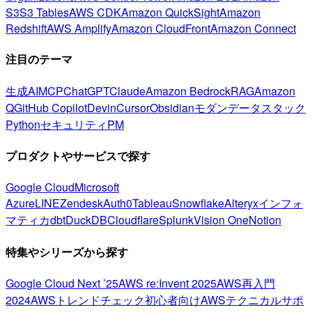
S3
S3 Tables
AWS CDK
Amazon QuickSight
Amazon
Redshift
AWS Amplify
Amazon CloudFront
Amazon Connect
注目のテーマ
生成AI
MCP
ChatGPT
Claude
Amazon Bedrock
RAG
Amazon
Q
GitHub Copilot
Devin
Cursor
Obsidian
モダンデータスタック
Python
セキュリティ
PM
プロダクトやサービスで探す
Google Cloud
Microsoft
Azure
LINE
Zendesk
Auth0
Tableau
Snowflake
Alteryx
インフォ
マティカ
dbt
DuckDB
Cloudflare
Splunk
Vision One
Notion
特集やシリーズから探す
Google Cloud Next ’25
AWS re:Invent 2025
AWS再入門
2024
AWSトレンドチェック
初心者向け
AWSテクニカルサポ