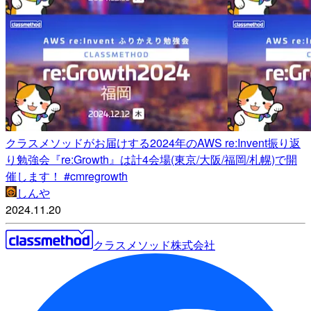
クラスメソッドがお届けする2024年のAWS re:Invent振り返
り勉強会『re:Growth』は計4会場(東京/大阪/福岡/札幌)で開
催します！ #cmregrowth
しんや
2024.11.20
クラスメソッド株式会社