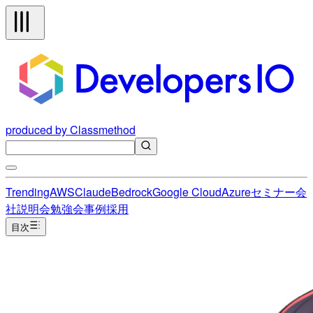
produced by Classmethod
Trending
AWS
Claude
Bedrock
Google Cloud
Azure
セミナー
会
社説明会
勉強会
事例
採用
目次