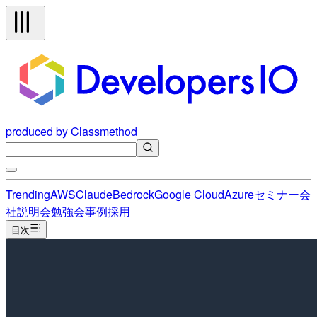
produced by Classmethod
Trending
AWS
Claude
Bedrock
Google Cloud
Azure
セミナー
会
社説明会
勉強会
事例
採用
目次