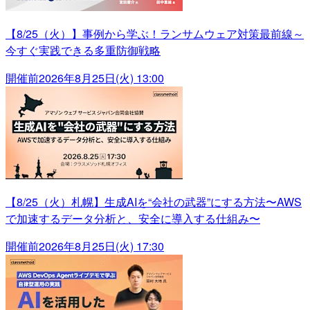
【8/25（火）】事例から学ぶ！ランサムウェア対策最前線～
今すぐ実践できる多重防御戦略
開催前
2026年8月25日(火) 13:00
【8/25（火）札幌】生成AIを“会社の武器”にする方法〜AWS
で加速するデータ分析と、安全に導入する仕組み〜
開催前
2026年8月25日(火) 17:30