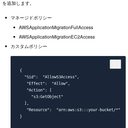
を追加します。
マネージドポリシー
AWSApplicationMigrationFullAccess
AWSApplicationMigrationEC2Access
カスタムポリシー
  {

    "Sid":  "AllowS3Access",

     "Effect":  "Allow",

     "Action": [

       "s3:GetObject"

    ],

     "Resource":  "arn:aws:s3:::your-bucket/*"

  }
