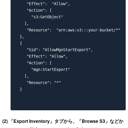
     "Effect":  "Allow",

     "Action": [

       "s3:GetObject"

    ],

     "Resource":  "arn:aws:s3:::your-bucket/*"

  },

  {

     "Sid": "AllowMgnStartExport",

     "Effect": "Allow",

     "Action": [

       "mgn:StartExport"

    ],

     "Resource": "*"

  }

(2) 「Export Inventory」タブから、「Browse S3」などか