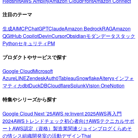
Redshift
AWS Amplify
Amazon CloudFront
Amazon Connect
注目のテーマ
生成AI
MCP
ChatGPT
Claude
Amazon Bedrock
RAG
Amazon
Q
GitHub Copilot
Devin
Cursor
Obsidian
モダンデータスタック
Python
セキュリティ
PM
プロダクトやサービスで探す
Google Cloud
Microsoft
Azure
LINE
Zendesk
Auth0
Tableau
Snowflake
Alteryx
インフォ
マティカ
dbt
DuckDB
Cloudflare
Splunk
Vision One
Notion
特集やシリーズから探す
Google Cloud Next ’25
AWS re:Invent 2025
AWS再入門
2024
AWSトレンドチェック
初心者向け
AWSテクニカルサポ
ート
AWS認定（資格）
製造業関連
ジョインブログ
くらめそ
の情シス
組織開発室の活動
デザイン
Thai