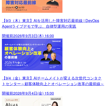
【9/3（木）東京】AIを活用した障害対応最前線 | DevOps
Agentライブデモで学ぶ、自律型運用の実践
開催前
2026年9月3日(木) 16:00
【9/4（金）東京】AIチームメイトが変える次世代コンタク
トセンター～顧客体験向上とオペレーション改革の最前線～
開催前
2026年9月4日(金) 15:00