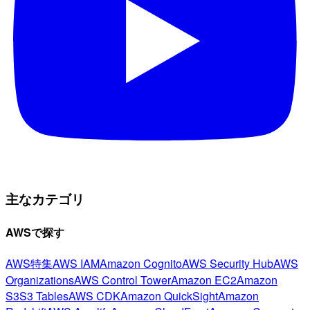
主なカテゴリ
AWSで探す
AWS特集
AWS IAM
Amazon Cognito
AWS Security Hub
AWS
Organizations
AWS Control Tower
Amazon EC2
Amazon
S3
S3 Tables
AWS CDK
Amazon QuickSight
Amazon