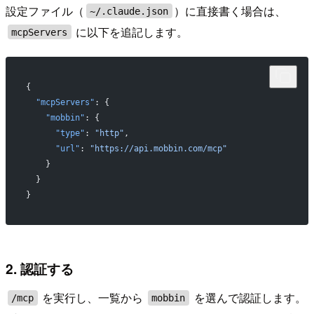
設定ファイル（
）に直接書く場合は、
~/.claude.json
に以下を追記します。
mcpServers
{
  "mcpServers"
: {
    "mobbin"
: {
      "type"
: 
"http"
,
      "url"
: 
"https://api.mobbin.com/mcp"
    }
  }
}
2. 認証する
を実行し、一覧から
を選んで認証します。
/mcp
mobbin