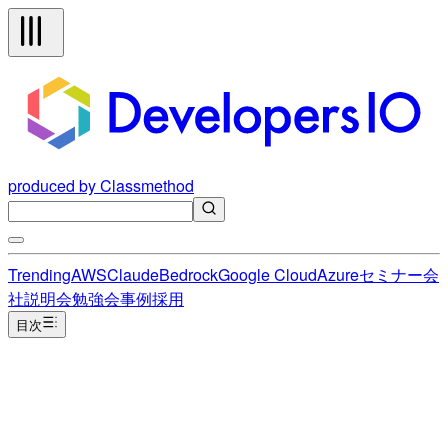
produced by Classmethod
Trending
AWS
Claude
Bedrock
Google Cloud
Azure
セミナー
会
社説明会
勉強会
事例
採用
目次