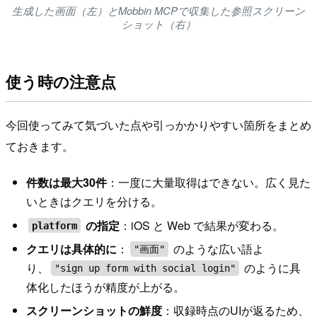
生成した画面（左）とMobbin MCPで収集した参照スクリーン
ショット（右）
使う時の注意点
今回使ってみて気づいた点や引っかかりやすい箇所をまとめ
ておきます。
件数は最大30件
：一度に大量取得はできない。広く見た
いときはクエリを分ける。
の指定
：iOS と Web で結果が変わる。
platform
クエリは具体的に
：
のような広い語よ
"画面"
り、
のように具
"sign up form with social login"
体化したほうが精度が上がる。
スクリーンショットの鮮度
：収録時点のUIが返るため、