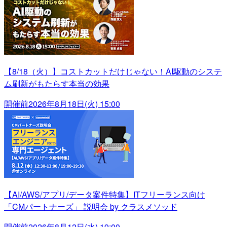
【8/18（火）】コストカットだけじゃない！AI駆動のシステ
ム刷新がもたらす本当の効果
開催前
2026年8月18日(火) 15:00
【AI/AWS/アプリ/データ案件特集】ITフリーランス向け
「CMパートナーズ」 説明会 by クラスメソッド
開催前
2026年8月12日(水) 19:00