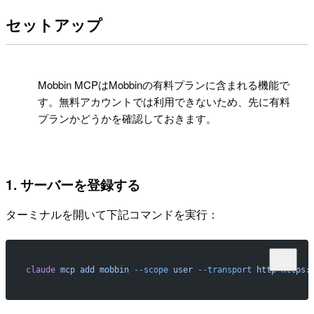
セットアップ
!
Mobbin MCPはMobbinの有料プランに含まれる機能で
す。無料アカウントでは利用できないため、先に有料
プランかどうかを確認しておきます。
1. サーバーを登録する
ターミナルを開いて下記コマンドを実行：
claude
 mcp
 add
 mobbin
 --scope
 user
 --transport
 http
 https: