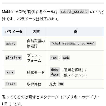
Mobbin MCPが提供するツールは
の1つだ
search_screens
けです。パラメータは以下の4つ。
パラメータ
内容
例
自然言語の
query
"chat messaging screen"
検索語
プラット
/
platform
ios
web
フォーム
（意図を解釈）/
deep
検索モード
mode
（低レイテンシ）
fast
取得件数
最大
limit
30
返ってくるのは画像とメタデータ（アプリ名・カテゴリ・
URL）です。