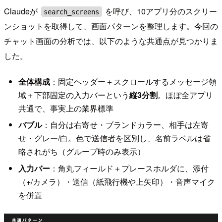
Claudeが
を呼び、10アプリ分のスクリー
search_screens
ンショットを取得して、画面パターンを整理します。今回の
チャット画面の分析では、以下のような共通点が見つかりま
した。
全体構成
：固定ヘッダー＋スクロールするメッセージ領
域＋下部固定の入力バーという
縦3分割
。ほぼ全アプリ
共通で、事実上の業界標準
バブル
：自分は右寄せ・ブランドカラー、相手は左寄
せ・グレー/白。色で送信者を区別し、名前ラベルは省
略されがち（グループ時のみ表示）
入力バー
：角丸フィールド＋プレースホルダに、添付
（+/カメラ）・送信（紙飛行機や上矢印）・音声マイク
を併置