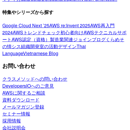
特集やシリーズから探す
Google Cloud Next ’25
AWS re:Invent 2025
AWS再入門
2024
AWSトレンドチェック
初心者向け
AWSテクニカルサポ
ート
AWS認定（資格）
製造業関連
ジョインブログ
くらめそ
の情シス
組織開発室の活動
デザイン
Thai
Language
Vietnamese Blog
お問い合わせ
クラスメソッドへの問い合わせ
DevelopersIOへのご意見
AWSに関するご相談
資料ダウンロード
メールマガジン登録
セミナー情報
採用情報
会社説明会