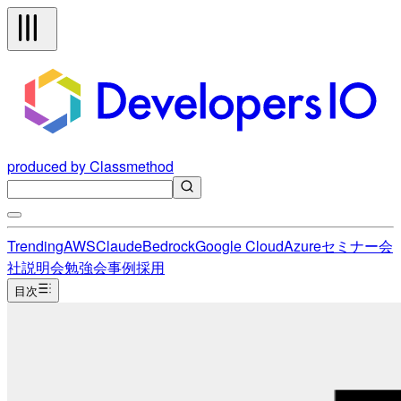
produced by Classmethod
Trending
AWS
Claude
Bedrock
Google Cloud
Azure
セミナー
会
社説明会
勉強会
事例
採用
目次