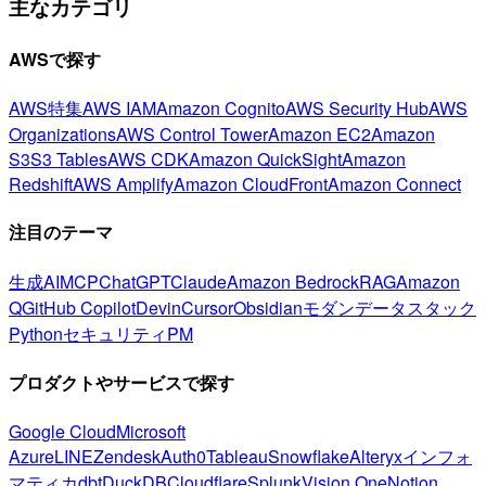
主なカテゴリ
AWSで探す
AWS特集
AWS IAM
Amazon Cognito
AWS Security Hub
AWS
Organizations
AWS Control Tower
Amazon EC2
Amazon
S3
S3 Tables
AWS CDK
Amazon QuickSight
Amazon
Redshift
AWS Amplify
Amazon CloudFront
Amazon Connect
注目のテーマ
生成AI
MCP
ChatGPT
Claude
Amazon Bedrock
RAG
Amazon
Q
GitHub Copilot
Devin
Cursor
Obsidian
モダンデータスタック
Python
セキュリティ
PM
プロダクトやサービスで探す
Google Cloud
Microsoft
Azure
LINE
Zendesk
Auth0
Tableau
Snowflake
Alteryx
インフォ
マティカ
dbt
DuckDB
Cloudflare
Splunk
Vision One
Notion