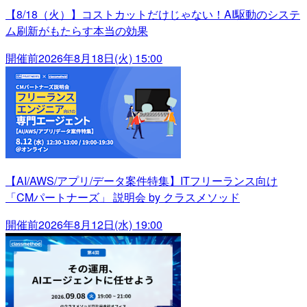
【8/18（火）】コストカットだけじゃない！AI駆動のシステ
ム刷新がもたらす本当の効果
開催前
2026年8月18日(火) 15:00
【AI/AWS/アプリ/データ案件特集】ITフリーランス向け
「CMパートナーズ」 説明会 by クラスメソッド
開催前
2026年8月12日(水) 19:00