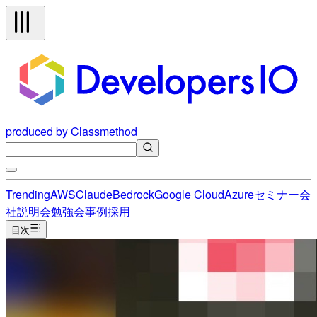
produced by Classmethod
Trending
AWS
Claude
Bedrock
Google Cloud
Azure
セミナー
会
社説明会
勉強会
事例
採用
目次