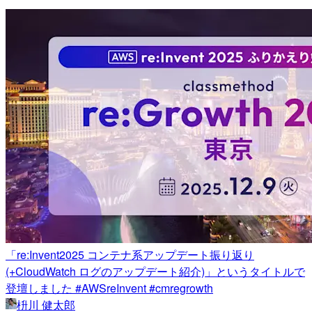
「re:Invent2025 コンテナ系アップデート振り返り
(+CloudWatch ログのアップデート紹介)」というタイトルで
登壇しました #AWSreInvent #cmregrowth
枡川 健太郎