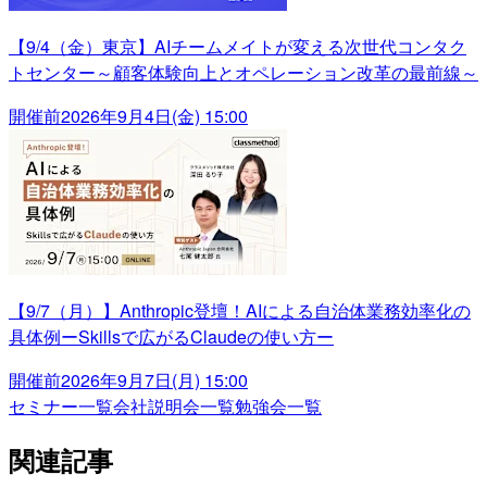
【9/4（金）東京】AIチームメイトが変える次世代コンタク
トセンター～顧客体験向上とオペレーション改革の最前線～
開催前
2026年9月4日(金) 15:00
【9/7（月）】Anthropic登壇！AIによる自治体業務効率化の
具体例ーSkillsで広がるClaudeの使い方ー
開催前
2026年9月7日(月) 15:00
セミナー一覧
会社説明会一覧
勉強会一覧
関連記事