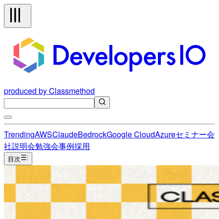
produced by Classmethod
Trending
AWS
Claude
Bedrock
Google Cloud
Azure
セミナー
会
社説明会
勉強会
事例
採用
目次