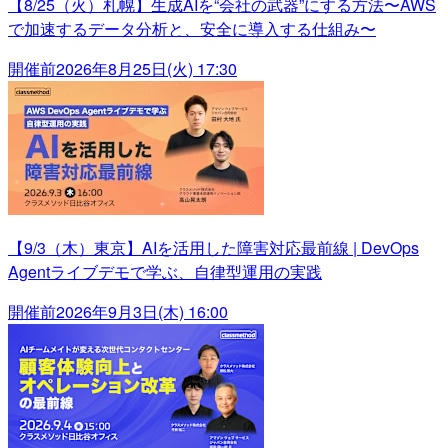
【8/25（火）札幌】生成AIを“会社の武器”にする方法〜AWS
で加速するデータ分析と、安全に導入する仕組み〜
開催前
2026年8月25日(火) 17:30
【9/3（木）東京】AIを活用した障害対応最前線 | DevOps
Agentライブデモで学ぶ、自律型運用の実践
開催前
2026年9月3日(木) 16:00