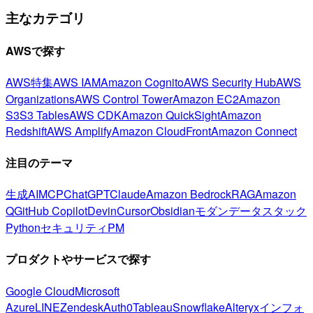
主なカテゴリ
AWSで探す
AWS特集
AWS IAM
Amazon Cognito
AWS Security Hub
AWS
Organizations
AWS Control Tower
Amazon EC2
Amazon
S3
S3 Tables
AWS CDK
Amazon QuickSight
Amazon
Redshift
AWS Amplify
Amazon CloudFront
Amazon Connect
注目のテーマ
生成AI
MCP
ChatGPT
Claude
Amazon Bedrock
RAG
Amazon
Q
GitHub Copilot
Devin
Cursor
Obsidian
モダンデータスタック
Python
セキュリティ
PM
プロダクトやサービスで探す
Google Cloud
Microsoft
Azure
LINE
Zendesk
Auth0
Tableau
Snowflake
Alteryx
インフォ