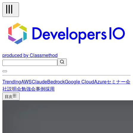
produced by Classmethod
Trending
AWS
Claude
Bedrock
Google Cloud
Azure
セミナー
会
社説明会
勉強会
事例
採用
目次