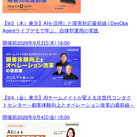
【9/3（木）東京】AIを活用した障害対応最前線 | DevOps
Agentライブデモで学ぶ、自律型運用の実践
開催前
2026年9月3日(木) 16:00
【9/4（金）東京】AIチームメイトが変える次世代コンタク
トセンター～顧客体験向上とオペレーション改革の最前線～
開催前
2026年9月4日(金) 15:00