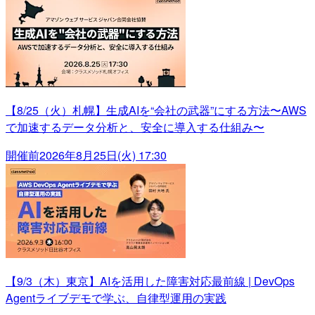
【8/25（火）札幌】生成AIを“会社の武器”にする方法〜AWS
で加速するデータ分析と、安全に導入する仕組み〜
開催前
2026年8月25日(火) 17:30
【9/3（木）東京】AIを活用した障害対応最前線 | DevOps
Agentライブデモで学ぶ、自律型運用の実践