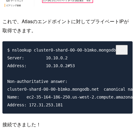
これで、Atlasのエンドポイントに対してプライベートIPが
取得できます。
$ nslookup cluster0-shard-00-00-b1mko.mongodb.net

Server:		10.10.0.2

Address:       	10.10.0.2#53

Non-authoritative answer:

cluster0-shard-00-00-b1mko.mongodb.net 	canonical name = ec2-35-164-186-250.us-west-2.compute.amazonaws.com.

Name:  	ec2-35-164-186-250.us-west-2.compute.amazonaws.com

接続できました！