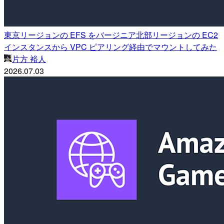
東京リージョンの EFS をバージニア北部リージョンの EC2
インスタンスから VPC ピアリング経由でマウントしてみた
片方 裕人
2026.07.03