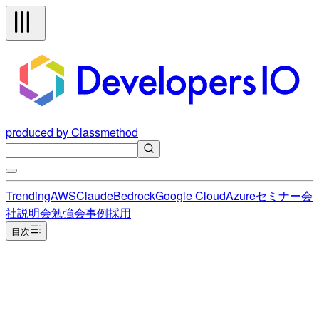
produced by Classmethod
Trending
AWS
Claude
Bedrock
Google Cloud
Azure
セミナー
会
社説明会
勉強会
事例
採用
目次