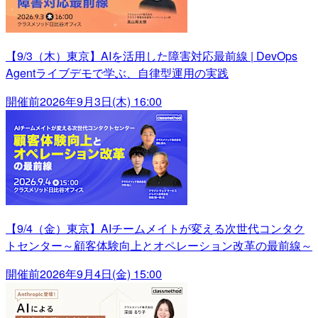
【9/3（木）東京】AIを活用した障害対応最前線 | DevOps
Agentライブデモで学ぶ、自律型運用の実践
開催前
2026年9月3日(木) 16:00
【9/4（金）東京】AIチームメイトが変える次世代コンタク
トセンター～顧客体験向上とオペレーション改革の最前線～
開催前
2026年9月4日(金) 15:00