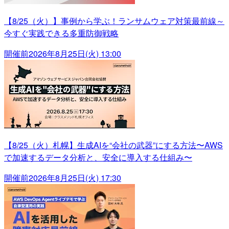
【8/25（火）】事例から学ぶ！ランサムウェア対策最前線～
今すぐ実践できる多重防御戦略
開催前
2026年8月25日(火) 13:00
【8/25（火）札幌】生成AIを“会社の武器”にする方法〜AWS
で加速するデータ分析と、安全に導入する仕組み〜
開催前
2026年8月25日(火) 17:30