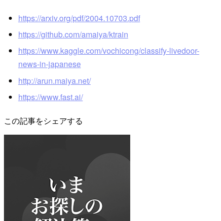
https://arxiv.org/pdf/2004.10703.pdf
https://github.com/amaiya/ktrain
https://www.kaggle.com/vochicong/classify-livedoor-
news-in-japanese
http://arun.maiya.net/
https://www.fast.ai/
この記事をシェアする