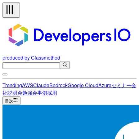
produced by Classmethod
Trending
AWS
Claude
Bedrock
Google Cloud
Azure
セミナー
会
社説明会
勉強会
事例
採用
目次