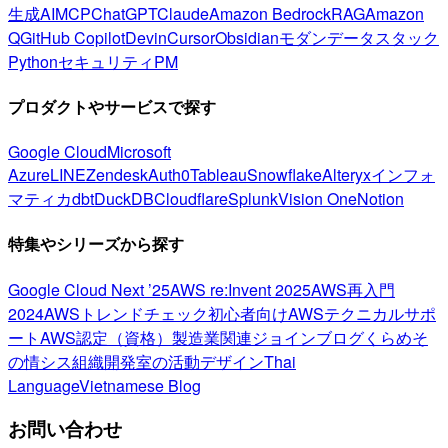
生成AI
MCP
ChatGPT
Claude
Amazon Bedrock
RAG
Amazon
Q
GitHub Copilot
Devin
Cursor
Obsidian
モダンデータスタック
Python
セキュリティ
PM
プロダクトやサービスで探す
Google Cloud
Microsoft
Azure
LINE
Zendesk
Auth0
Tableau
Snowflake
Alteryx
インフォ
マティカ
dbt
DuckDB
Cloudflare
Splunk
Vision One
Notion
特集やシリーズから探す
Google Cloud Next ’25
AWS re:Invent 2025
AWS再入門
2024
AWSトレンドチェック
初心者向け
AWSテクニカルサポ
ート
AWS認定（資格）
製造業関連
ジョインブログ
くらめそ
の情シス
組織開発室の活動
デザイン
Thai
Language
Vietnamese Blog
お問い合わせ