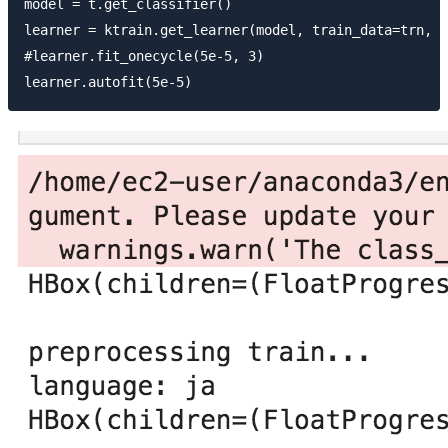
model = t.get_classifier()

learner = ktrain.get_learner(model, train_data=trn, v
#learner.fit_onecycle(5e-5, 3)
