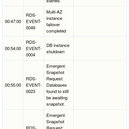
started.
Multi-AZ
RDS-
instance
00:47:00
EVENT-
failover
0049
completed
RDS-
DB instance
00:54:00
EVENT-
shutdown
0004
Emergent
Snapshot
RDS-
Request:
00:55:00
EVENT-
Databases
0023
found to still
be awaiting
snapshot.
Emergent
Snapshot
RDS-
Request: