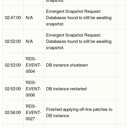
Emergent Snapshot Request:
02:47:00
N/A
Databases found to still be awaiting
snapshot.
Emergent Snapshot Request:
02:52:00
N/A
Databases found to still be awaiting
snapshot.
RDS-
02:53:00
EVENT-
DB instance shutdown
0004
RDS-
02:53:00
EVENT-
DB instance restarted
0006
RDS-
Finished applying off-line patches to
02:56:00
EVENT-
DB instance
0027