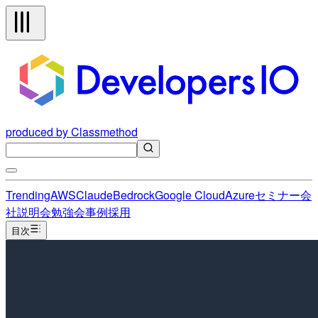
produced by Classmethod
Trending
AWS
Claude
Bedrock
Google Cloud
Azure
セミナー
会
社説明会
勉強会
事例
採用
目次