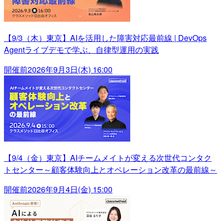
【9/3（木）東京】AIを活用した障害対応最前線 | DevOps
Agentライブデモで学ぶ、自律型運用の実践
開催前
2026年9月3日(木) 16:00
【9/4（金）東京】AIチームメイトが変える次世代コンタク
トセンター～顧客体験向上とオペレーション改革の最前線～
開催前
2026年9月4日(金) 15:00