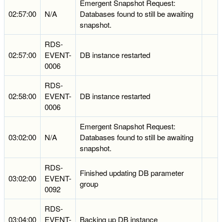
Emergent Snapshot Request:
02:57:00
N/A
Databases found to still be awaiting
snapshot.
RDS-
02:57:00
EVENT-
DB instance restarted
0006
RDS-
02:58:00
EVENT-
DB instance restarted
0006
Emergent Snapshot Request:
03:02:00
N/A
Databases found to still be awaiting
snapshot.
RDS-
Finished updating DB parameter
03:02:00
EVENT-
group
0092
RDS-
03:04:00
EVENT-
Backing up DB instance