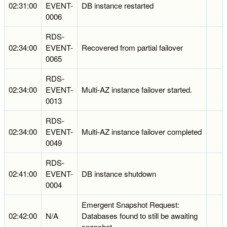
02:31:00
EVENT-
DB instance restarted
0006
RDS-
02:34:00
EVENT-
Recovered from partial failover
0065
RDS-
02:34:00
EVENT-
Multi-AZ instance failover started.
0013
RDS-
02:34:00
EVENT-
Multi-AZ instance failover completed
0049
RDS-
02:41:00
EVENT-
DB instance shutdown
0004
Emergent Snapshot Request:
02:42:00
N/A
Databases found to still be awaiting
snapshot.