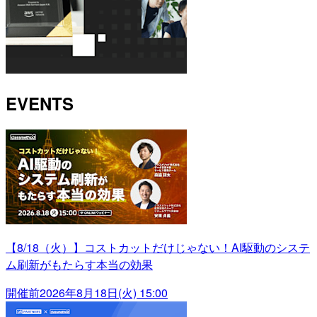
EVENTS
【8/18（火）】コストカットだけじゃない！AI駆動のシステ
ム刷新がもたらす本当の効果
開催前
2026年8月18日(火) 15:00