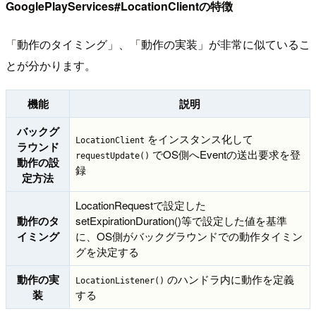
GooglePlayServices#LocationClientの特徴
「動作のタイミング」、「動作の実装」が非常に似ているこ
とが分かります。
機能
説明
バックグ
をインスタンス化して
LocationClient
ラウンド
でOS側へEventの送出要求を登
requestUpdate()
動作の設
録
定方法
LocationRequestで設定した
動作のタ
setExpirationDuration()等で設定した値を基準
イミング
に、OS側がバックグラウンドでの動作タイミン
グを決定する
動作の実
のハンドラ内に動作を定義
LocationListener()
装
する