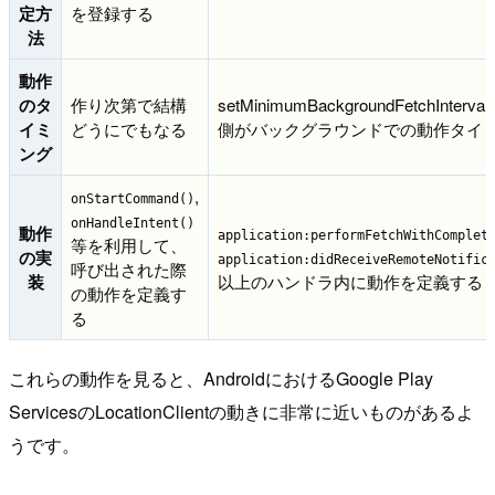
定方
を登録する
法
動作
のタ
作り次第で結構
setMinimumBackgroundFetchIn
イミ
どうにでもなる
側がバックグラウンドでの動作タイ
ング
,
onStartCommand()
onHandleIntent()
動作
application:performFetchWithComplet
等を利用して、
の実
application:didReceiveRemoteNotific
呼び出された際
装
以上のハンドラ内に動作を定義する
の動作を定義す
る
これらの動作を見ると、AndroidにおけるGoogle Play
ServicesのLocationClientの動きに非常に近いものがあるよ
うです。