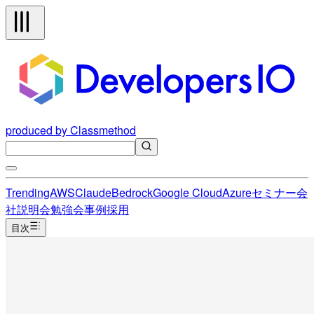
produced by Classmethod
Trending
AWS
Claude
Bedrock
Google Cloud
Azure
セミナー
会
社説明会
勉強会
事例
採用
目次