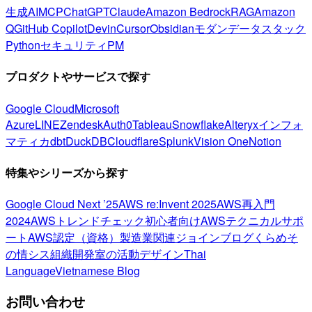
生成AI
MCP
ChatGPT
Claude
Amazon Bedrock
RAG
Amazon
Q
GitHub Copilot
Devin
Cursor
Obsidian
モダンデータスタック
Python
セキュリティ
PM
プロダクトやサービスで探す
Google Cloud
Microsoft
Azure
LINE
Zendesk
Auth0
Tableau
Snowflake
Alteryx
インフォ
マティカ
dbt
DuckDB
Cloudflare
Splunk
Vision One
Notion
特集やシリーズから探す
Google Cloud Next ’25
AWS re:Invent 2025
AWS再入門
2024
AWSトレンドチェック
初心者向け
AWSテクニカルサポ
ート
AWS認定（資格）
製造業関連
ジョインブログ
くらめそ
の情シス
組織開発室の活動
デザイン
Thai
Language
Vietnamese Blog
お問い合わせ