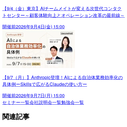
【9/4（金）東京】AIチームメイトが変える次世代コンタク
トセンター～顧客体験向上とオペレーション改革の最前線～
開催前
2026年9月4日(金) 15:00
【9/7（月）】Anthropic登壇！AIによる自治体業務効率化の
具体例ーSkillsで広がるClaudeの使い方ー
開催前
2026年9月7日(月) 15:00
セミナー一覧
会社説明会一覧
勉強会一覧
関連記事