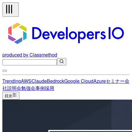
produced by Classmethod
Trending
AWS
Claude
Bedrock
Google Cloud
Azure
セミナー
会
社説明会
勉強会
事例
採用
目次