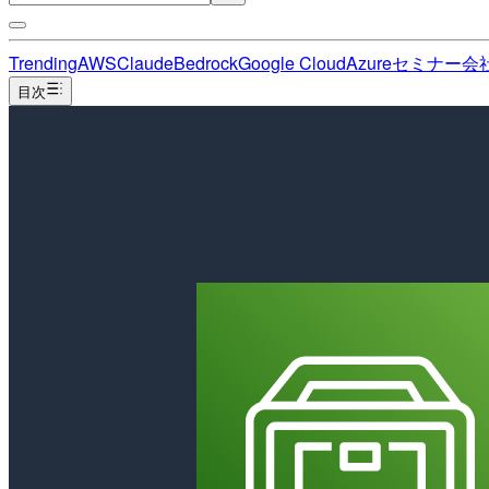
Trending
AWS
Claude
Bedrock
Google Cloud
Azure
セミナー
会
目次