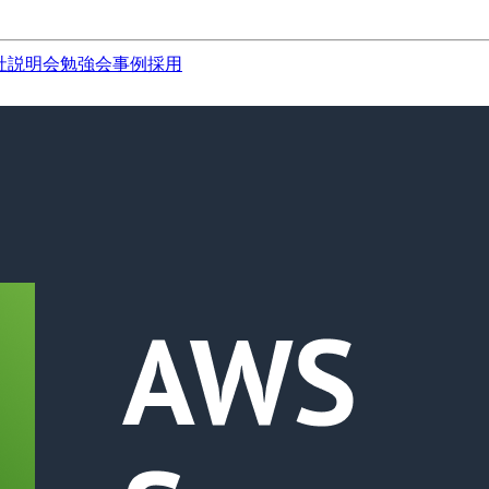
社説明会
勉強会
事例
採用