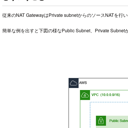
従来のNAT GatewayはPrivate subnetからのソースN
簡単な例を出すと下図の様なPublic Subnet、Private Subn