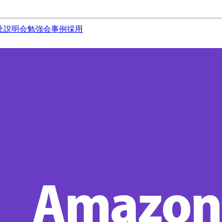
社説明会
勉強会
事例
採用