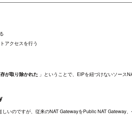
ける
ネットアクセスを行う
yへの依存が取り除かれた
」ということで、EIPを紐づけないソースNA
y
が、従来のNAT GatewayをPublic NAT Gateway、今