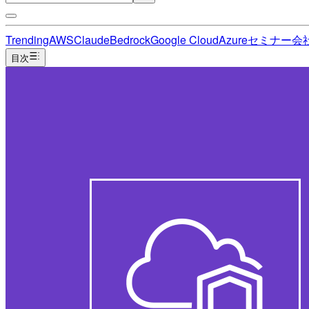
Trending
AWS
Claude
Bedrock
Google Cloud
Azure
セミナー
会
目次