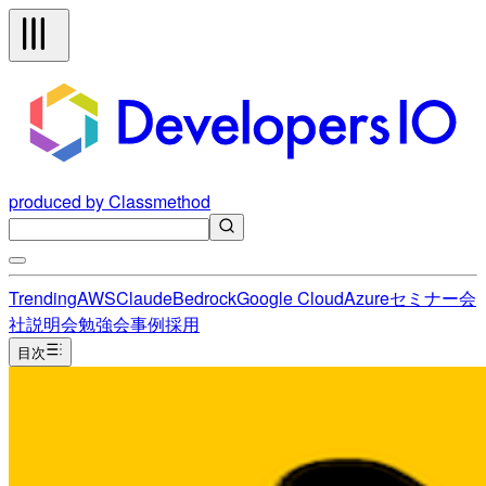
produced by Classmethod
Trending
AWS
Claude
Bedrock
Google Cloud
Azure
セミナー
会
社説明会
勉強会
事例
採用
目次