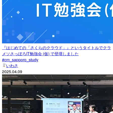
『はじめての「さくらのクラウド」』というタイトルでクラ
メソさっぽろIT勉強会 (仮) で登壇しました
#cm_sapporo_study
いわさ
2025.04.09