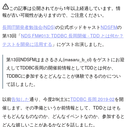
この記事は公開されてから1年以上経過しています。情
報が古い可能性がありますので、ご注意ください。
長岡IT開発者勉強会(NDS)
の公式ポッドキャスト
NDSFM
の
第13回「
NDS FM#013: TDDBC 長岡開催 - TDD とは何か？
テストを開発に活用する
」にゲスト出演しました。
第13回NDSFMはまさるさん(masaru_b_cl) をゲストにお迎
えしてTDDBC長岡の開催前情報としてTDDとは何か、
TDDBCに参加するとどんなことが体験できるのかについ
て話しました。
以前
告知した
通り、今度2/9(土)に
TDDBC 長岡 2019-02
を開
催します。その準備というか前情報として、TDDとはそも
そもどんなものなのか、どんなイベントなのか、参加すると
どんな嬉しいことがあるかなどを話しました。