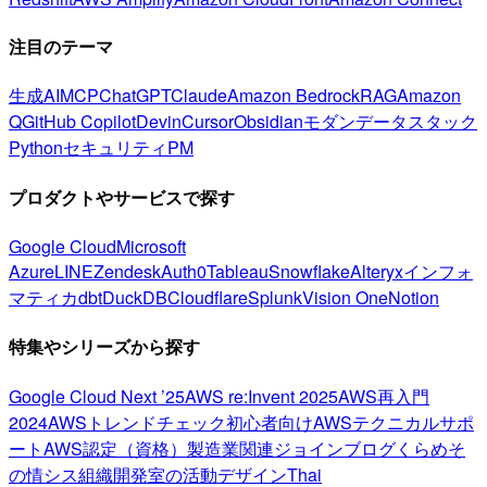
注目のテーマ
生成AI
MCP
ChatGPT
Claude
Amazon Bedrock
RAG
Amazon
Q
GitHub Copilot
Devin
Cursor
Obsidian
モダンデータスタック
Python
セキュリティ
PM
プロダクトやサービスで探す
Google Cloud
Microsoft
Azure
LINE
Zendesk
Auth0
Tableau
Snowflake
Alteryx
インフォ
マティカ
dbt
DuckDB
Cloudflare
Splunk
Vision One
Notion
特集やシリーズから探す
Google Cloud Next ’25
AWS re:Invent 2025
AWS再入門
2024
AWSトレンドチェック
初心者向け
AWSテクニカルサポ
ート
AWS認定（資格）
製造業関連
ジョインブログ
くらめそ
の情シス
組織開発室の活動
デザイン
Thai