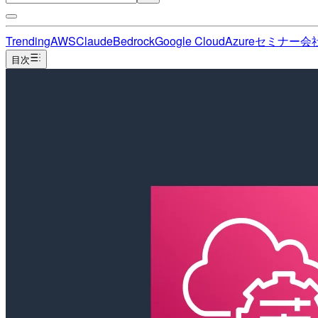
Trending
AWS
Claude
Bedrock
Google Cloud
Azure
セミナー
会
目次