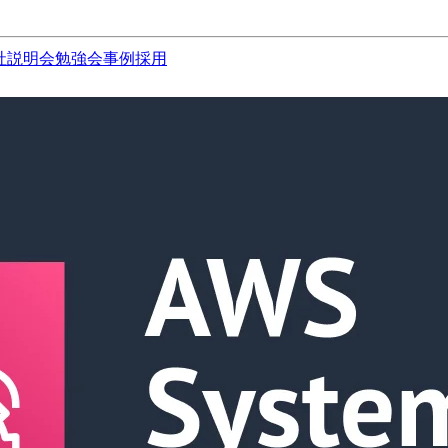
社説明会
勉強会
事例
採用