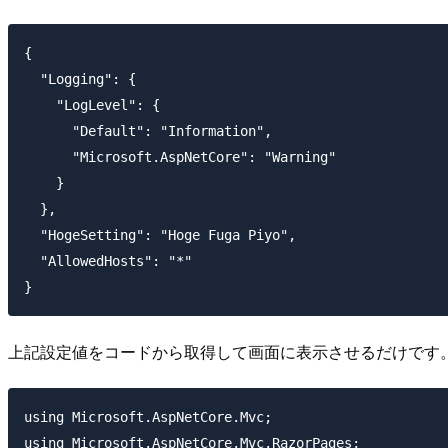
{

  "Logging": {

    "LogLevel": {

      "Default": "Information",

      "Microsoft.AspNetCore": "Warning"

    }

  },

  "HogeSetting": "Hoge Fuga Piyo",

  "AllowedHosts": "*"

上記設定値をコードから取得して画面に表示させるだけです
using Microsoft.AspNetCore.Mvc;

using Microsoft.AspNetCore.Mvc.RazorPages;
