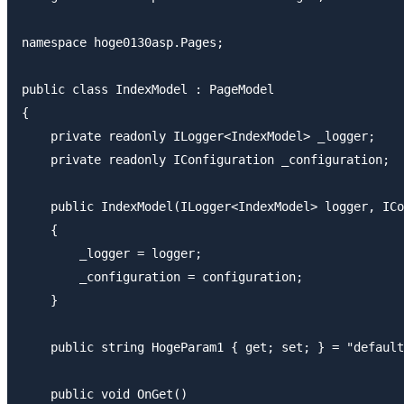
namespace hoge0130asp.Pages;

public class IndexModel : PageModel

{

    private readonly ILogger<IndexModel> _logger;

    private readonly IConfiguration _configuration;

    public IndexModel(ILogger<IndexModel> logger, ICo
    {

        _logger = logger;

        _configuration = configuration;

    }

    public string HogeParam1 { get; set; } = "default
    public void OnGet()
