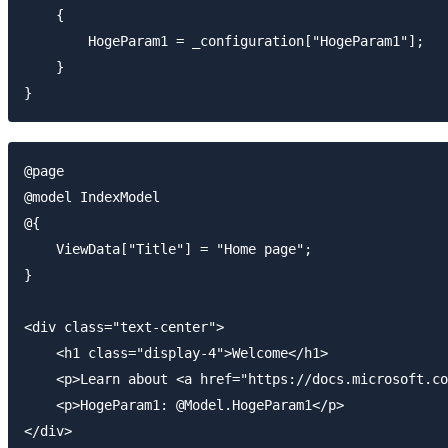
    {

        HogeParam1 = _configuration["HogeParam1"];

    }

@page

@model IndexModel

@{

    ViewData["Title"] = "Home page";

}

<div class="text-center">

    <h1 class="display-4">Welcome</h1>

    <p>Learn about <a href="https://docs.microsoft.co
    <p>HogeParam1: @Model.HogeParam1</p>
