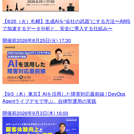
【8/25（火）札幌】生成AIを“会社の武器”にする方法〜AWS
で加速するデータ分析と、安全に導入する仕組み〜
開催前
2026年8月25日(火) 17:30
【9/3（木）東京】AIを活用した障害対応最前線 | DevOps
Agentライブデモで学ぶ、自律型運用の実践
開催前
2026年9月3日(木) 16:00