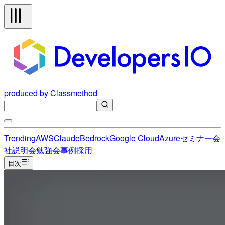
produced by Classmethod
Trending
AWS
Claude
Bedrock
Google Cloud
Azure
セミナー
会
社説明会
勉強会
事例
採用
目次