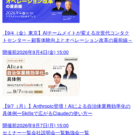
【9/4（金）東京】AIチームメイトが変える次世代コンタク
トセンター～顧客体験向上とオペレーション改革の最前線～
開催前
2026年9月4日(金) 15:00
【9/7（月）】Anthropic登壇！AIによる自治体業務効率化の
具体例ーSkillsで広がるClaudeの使い方ー
開催前
2026年9月7日(月) 15:00
セミナー一覧
会社説明会一覧
勉強会一覧