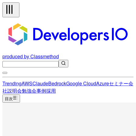
produced by Classmethod
Trending
AWS
Claude
Bedrock
Google Cloud
Azure
セミナー
会
社説明会
勉強会
事例
採用
目次