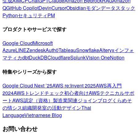
生成AI
MCP
ChatGPT
Claude
Amazon Bedrock
RAG
Amazon
Q
GitHub Copilot
Devin
Cursor
Obsidian
モダンデータスタック
Python
セキュリティ
PM
プロダクトやサービスで探す
Google Cloud
Microsoft
Azure
LINE
Zendesk
Auth0
Tableau
Snowflake
Alteryx
インフォ
マティカ
dbt
DuckDB
Cloudflare
Splunk
Vision One
Notion
特集やシリーズから探す
Google Cloud Next ’25
AWS re:Invent 2025
AWS再入門
2024
AWSトレンドチェック
初心者向け
AWSテクニカルサポ
ート
AWS認定（資格）
製造業関連
ジョインブログ
くらめそ
の情シス
組織開発室の活動
デザイン
Thai
Language
Vietnamese Blog
お問い合わせ