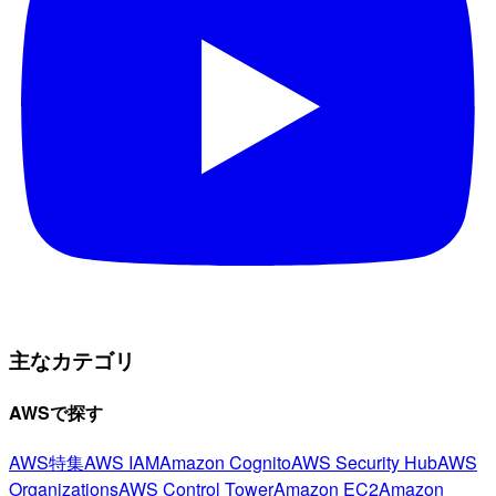
主なカテゴリ
AWSで探す
AWS特集
AWS IAM
Amazon Cognito
AWS Security Hub
AWS
Organizations
AWS Control Tower
Amazon EC2
Amazon