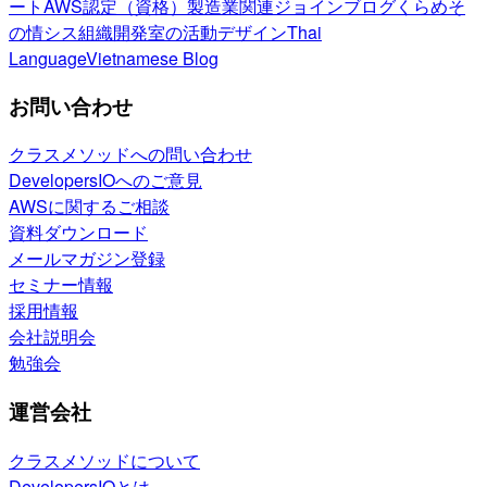
ート
AWS認定（資格）
製造業関連
ジョインブログ
くらめそ
の情シス
組織開発室の活動
デザイン
Thai
Language
Vietnamese Blog
お問い合わせ
クラスメソッドへの問い合わせ
DevelopersIOへのご意見
AWSに関するご相談
資料ダウンロード
メールマガジン登録
セミナー情報
採用情報
会社説明会
勉強会
運営会社
クラスメソッドについて
DevelopersIOとは