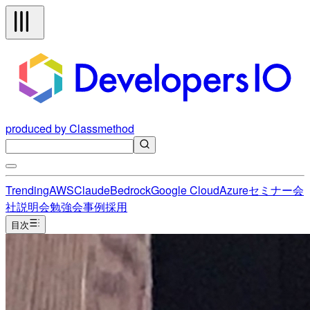
produced by Classmethod
Trending
AWS
Claude
Bedrock
Google Cloud
Azure
セミナー
会
社説明会
勉強会
事例
採用
目次