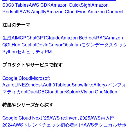
S3
S3 Tables
AWS CDK
Amazon QuickSight
Amazon
Redshift
AWS Amplify
Amazon CloudFront
Amazon Connect
注目のテーマ
生成AI
MCP
ChatGPT
Claude
Amazon Bedrock
RAG
Amazon
Q
GitHub Copilot
Devin
Cursor
Obsidian
モダンデータスタック
Python
セキュリティ
PM
プロダクトやサービスで探す
Google Cloud
Microsoft
Azure
LINE
Zendesk
Auth0
Tableau
Snowflake
Alteryx
インフォ
マティカ
dbt
DuckDB
Cloudflare
Splunk
Vision One
Notion
特集やシリーズから探す
Google Cloud Next ’25
AWS re:Invent 2025
AWS再入門
2024
AWSトレンドチェック
初心者向け
AWSテクニカルサポ