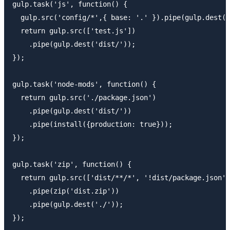
gulp.task('js', function() {

  gulp.src('config/*',{ base: '.' }).pipe(gulp.dest('
  return gulp.src(['test.js'])

    .pipe(gulp.dest('dist/'));

});

gulp.task('node-mods', function() {

  return gulp.src('./package.json')

    .pipe(gulp.dest('dist/'))

    .pipe(install({production: true}));

});

gulp.task('zip', function() {

  return gulp.src(['dist/**/*', '!dist/package.json']
    .pipe(zip('dist.zip'))

    .pipe(gulp.dest('./'));

});
