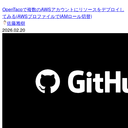
OpenTacoで複数のAWSアカウントにリソースをデプロイし
てみる(AWSプロファイルでIAMロール切替)
佐藤雅樹
2026.02.20