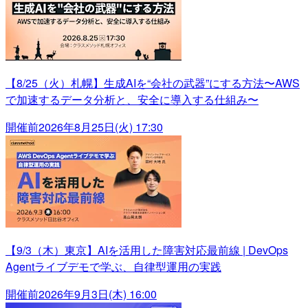
【8/25（火）札幌】生成AIを“会社の武器”にする方法〜AWS
で加速するデータ分析と、安全に導入する仕組み〜
開催前
2026年8月25日(火) 17:30
【9/3（木）東京】AIを活用した障害対応最前線 | DevOps
Agentライブデモで学ぶ、自律型運用の実践
開催前
2026年9月3日(木) 16:00