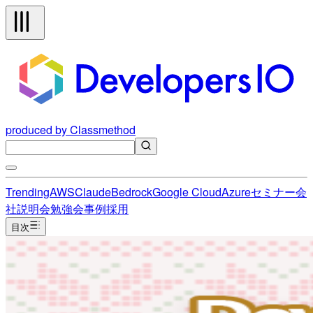
produced by Classmethod
Trending
AWS
Claude
Bedrock
Google Cloud
Azure
セミナー
会
社説明会
勉強会
事例
採用
目次