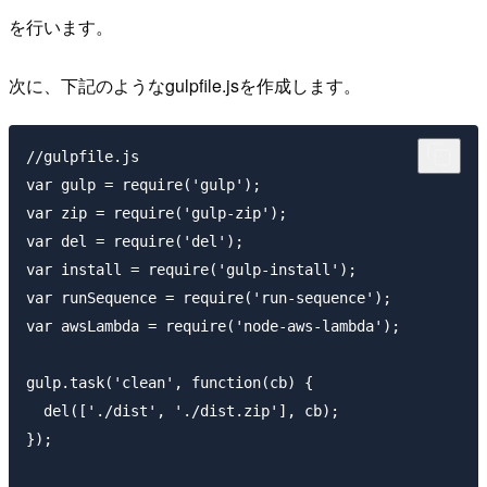
を行います。
次に、下記のようなgulpfile.jsを作成します。
//gulpfile.js

var gulp = require('gulp');

var zip = require('gulp-zip');

var del = require('del');

var install = require('gulp-install');

var runSequence = require('run-sequence');

var awsLambda = require('node-aws-lambda');

gulp.task('clean', function(cb) {

  del(['./dist', './dist.zip'], cb);

});
