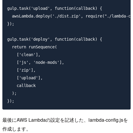
gulp.task('upload', function(callback) {

  awsLambda.deploy('./dist.zip', require("./lambda-co
});

gulp.task('deploy', function(callback) {

  return runSequence(

    ['clean'],

    ['js', 'node-mods'],

    ['zip'],

    ['upload'],

    callback

  );

最後にAWS Lambdaの設定を記述した、lambda-config.jsを
作成します。