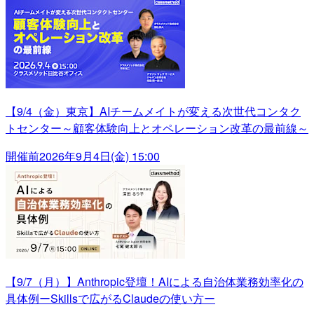
【9/4（金）東京】AIチームメイトが変える次世代コンタク
トセンター～顧客体験向上とオペレーション改革の最前線～
開催前
2026年9月4日(金) 15:00
【9/7（月）】Anthropic登壇！AIによる自治体業務効率化の
具体例ーSkillsで広がるClaudeの使い方ー