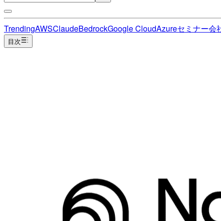
Trending
AWS
Claude
Bedrock
Google Cloud
Azure
セミナー
会
目次