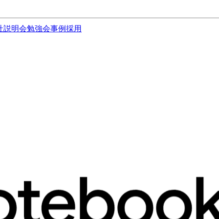
社説明会
勉強会
事例
採用