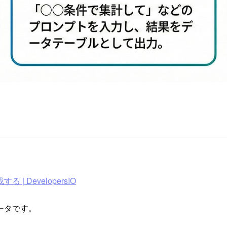
| DevelopersIO
ータです。