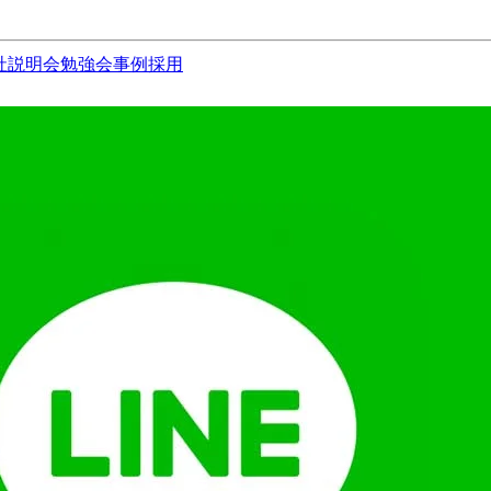
社説明会
勉強会
事例
採用