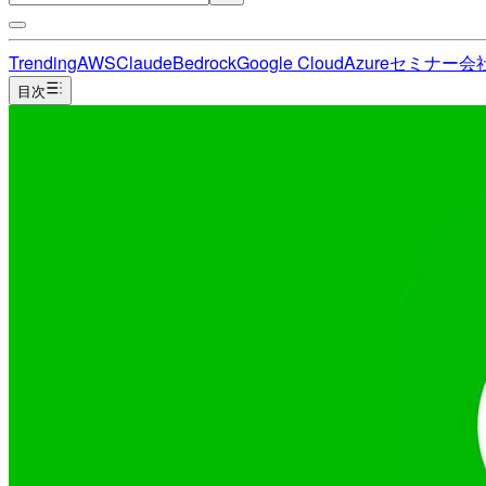
Trending
AWS
Claude
Bedrock
Google Cloud
Azure
セミナー
会
目次