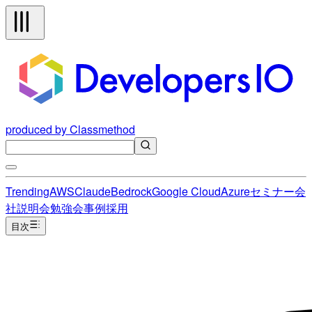
produced by Classmethod
Trending
AWS
Claude
Bedrock
Google Cloud
Azure
セミナー
会
社説明会
勉強会
事例
採用
目次