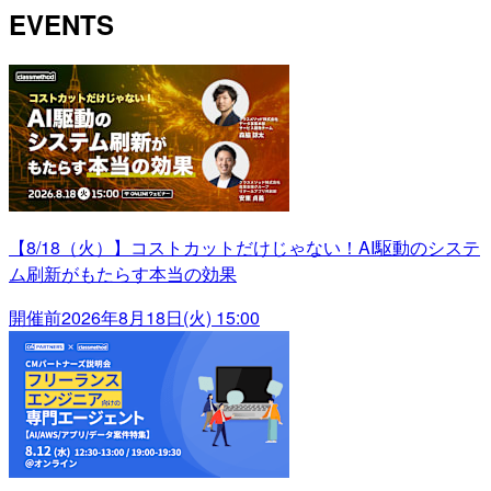
EVENTS
【8/18（火）】コストカットだけじゃない！AI駆動のシステ
ム刷新がもたらす本当の効果
開催前
2026年8月18日(火) 15:00