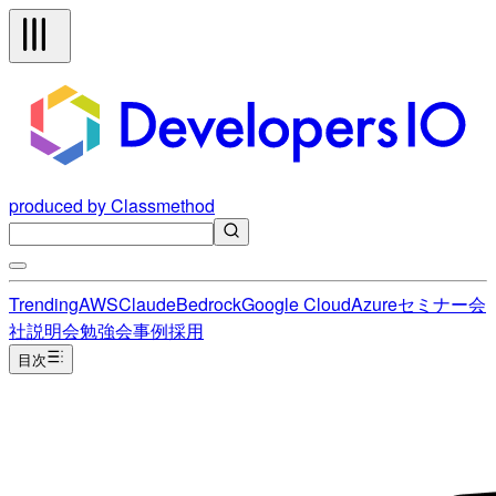
produced by Classmethod
Trending
AWS
Claude
Bedrock
Google Cloud
Azure
セミナー
会
社説明会
勉強会
事例
採用
目次