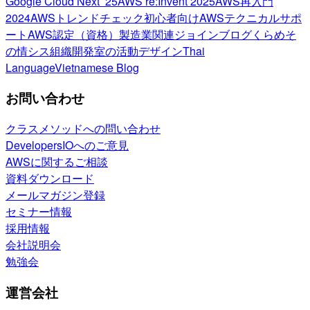
Google Cloud Next ’25
AWS re:Invent 2025
AWS再入門
2024
AWSトレンドチェック
初心者向け
AWSテクニカルサポ
ート
AWS認定（資格）
製造業関連
ジョインブログ
くらめそ
の情シス
組織開発室の活動
デザイン
Thai
Language
Vietnamese Blog
お問い合わせ
クラスメソッドへの問い合わせ
DevelopersIOへのご意見
AWSに関するご相談
資料ダウンロード
メールマガジン登録
セミナー情報
採用情報
会社説明会
勉強会
運営会社