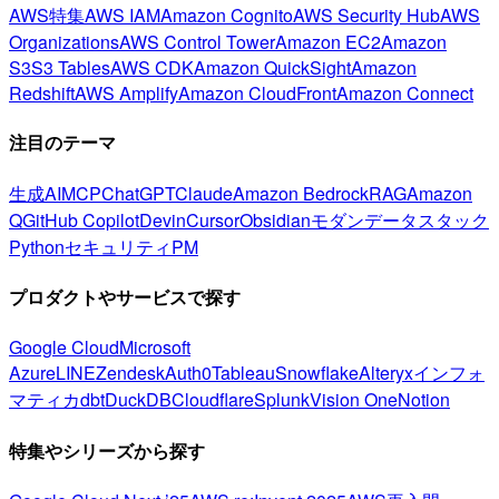
AWS特集
AWS IAM
Amazon Cognito
AWS Security Hub
AWS
Organizations
AWS Control Tower
Amazon EC2
Amazon
S3
S3 Tables
AWS CDK
Amazon QuickSight
Amazon
Redshift
AWS Amplify
Amazon CloudFront
Amazon Connect
注目のテーマ
生成AI
MCP
ChatGPT
Claude
Amazon Bedrock
RAG
Amazon
Q
GitHub Copilot
Devin
Cursor
Obsidian
モダンデータスタック
Python
セキュリティ
PM
プロダクトやサービスで探す
Google Cloud
Microsoft
Azure
LINE
Zendesk
Auth0
Tableau
Snowflake
Alteryx
インフォ
マティカ
dbt
DuckDB
Cloudflare
Splunk
Vision One
Notion
特集やシリーズから探す