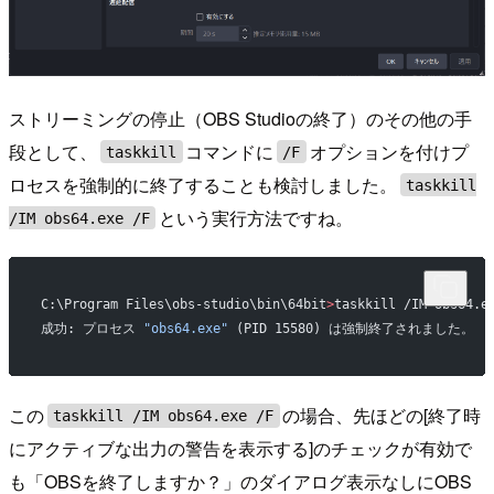
ストリーミングの停止（OBS Studioの終了）のその他の手
段として、
コマンドに
オプションを付けプ
taskkill
/F
ロセスを強制的に終了することも検討しました。
taskkill
という実行方法ですね。
/IM obs64.exe /F
C:\Program Files\obs-studio\bin\64bit
>
taskkill /IM obs64.e
成功: プロセス 
"obs64.exe"
 (PID 15580) は強制終了されました。
この
の場合、先ほどの[終了時
taskkill /IM obs64.exe /F
にアクティブな出力の警告を表示する]のチェックが有効で
も「OBSを終了しますか？」のダイアログ表示なしにOBS