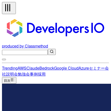
produced by Classmethod
Trending
AWS
Claude
Bedrock
Google Cloud
Azure
セミナー
会
社説明会
勉強会
事例
採用
目次