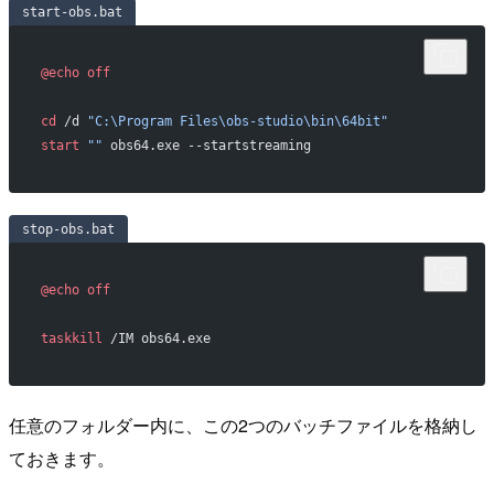
start-obs.bat
@echo
 off
cd
 /d 
"C:\Program Files\obs-studio\bin\64bit"
start
 ""
 obs64.exe --startstreaming
stop-obs.bat
@echo
 off
taskkill
 /IM obs64.exe
任意のフォルダー内に、この2つのバッチファイルを格納し
ておきます。