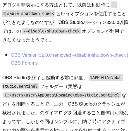
アログを非表示にする方法として、以前は起動時に
--
というオプションを使用すること
disable-shutdown-check
ができたようなのですが、OBS Studioバージョン32.0.0以降
ではこの
オプションが利用で
--disable-shutdown-check
きなくなったようです。
OBS Version 32.0.0 removed --disable-shutdown-check |
OBS Forums
OBS Studioを終了し起動する前に都度、
%APPDATA%\obs-
フォルダー（実態は
studio.sentinel
な
C:\Users\user\AppData\Roaming\obs-studio.sentinel
ど）を削除することで、この「OBS Studioのクラッシュが
検出されました」のダイアログを回避すること自体は可能な
ようです。しかし今回はシンプルに、[終了時にアクティブ
な出力の警告を表示する]のチェックを無効にすることで対