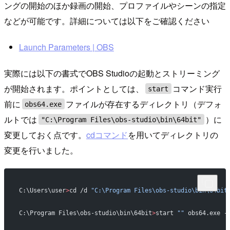
ングの開始のほか録画の開始、プロファイルやシーンの指定
などが可能です。詳細については以下をご確認ください
Launch Parameters | OBS
実際には以下の書式でOBS Studioの起動とストリーミング
が開始されます。ポイントとしては、
コマンド実行
start
前に
ファイルが存在するディレクトリ（デフォ
obs64.exe
ルトでは
）に
"C:\Program Files\obs-studio\bin\64bit"
変更しておく点です。
cdコマンド
を用いてディレクトリの
変更を行いました。
C:\Users\user
>
cd /d 
"C:\Program Files\obs-studio\bin\64bit
C:\Program Files\obs-studio\bin\64bit
>
start 
""
 obs64.exe -