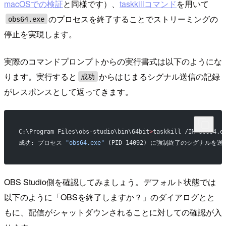
macOSでの検証
と同様です）、
taskkillコマンド
を用いて
のプロセスを終了することでストリーミングの
obs64.exe
停止を実現します。
実際のコマンドプロンプトからの実行書式は以下のようにな
ります。実行すると
からはじまるシグナル送信の記録
成功
がレスポンスとして返ってきます。
C:\Program Files\obs-studio\bin\64bit
>
taskkill /IM obs64.e
成功: プロセス 
"obs64.exe"
 (PID 14092) に強制終了のシグナルを
OBS Studio側を確認してみましょう。デフォルト状態では
以下のように「OBSを終了しますか？」のダイアログとと
もに、配信がシャットダウンされることに対しての確認が入