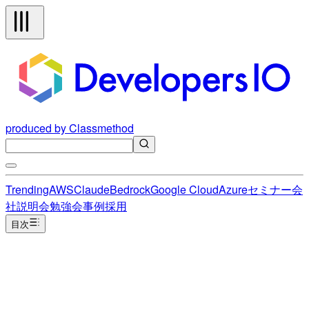
produced by Classmethod
Trending
AWS
Claude
Bedrock
Google Cloud
Azure
セミナー
会
社説明会
勉強会
事例
採用
目次