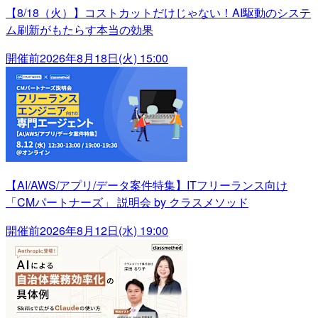
【8/18（火）】コストカットだけじゃない！AI駆動のシステ
ム刷新がもたらす本当の効果
開催前
2026年8月18日(火) 15:00
【AI/AWS/アプリ/データ案件特集】ITフリーランス向け
「CMパートナーズ」 説明会 by クラスメソッド
開催前
2026年8月12日(水) 19:00