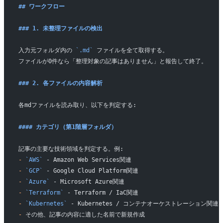
## ワークフロー
### 1. 未整理ファイルの検出
入力元フォルダ内の 
`.md`
 ファイルを全て取得する。
ファイルが0件なら「整理対象の記事はありません」と報告して終了。
### 2. 各ファイルの内容解析
各mdファイルを読み取り、以下を判定する:
#### カテゴリ（第1階層フォルダ）
記事の主要な技術領域を判定する。例:
-
 `AWS`
 - Amazon Web Services関連
-
 `GCP`
 - Google Cloud Platform関連
-
 `Azure`
 - Microsoft Azure関連
-
 `Terraform`
 - Terraform / IaC関連
-
 `Kubernetes`
 - Kubernetes / コンテナオーケストレーション関連
-
 その他、記事の内容に適した名前で新規作成