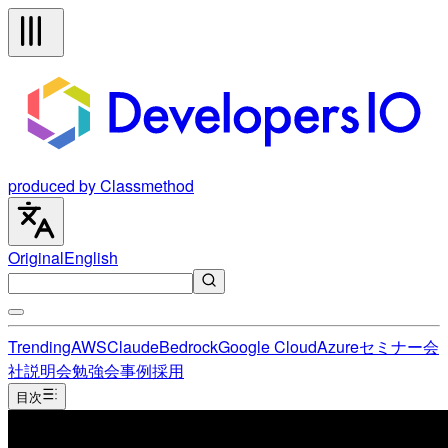
produced by Classmethod
Original
English
Trending
AWS
Claude
Bedrock
Google Cloud
Azure
セミナー
会
社説明会
勉強会
事例
採用
目次