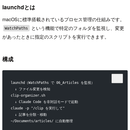
launchdとは
macOSに標準搭載されているプロセス管理の仕組みです。
という機能で特定のフォルダを監視し、変更
WatchPaths
があったときに指定のスクリプトを実行できます。
構成
launchd（WatchPaths で 06_Articles を監視）
  ↓ ファイル変更を検知
clip-organizer.sh
  ↓ Claude Code を非対話モードで起動
claude -p "/clip を実行して"
  ↓ 記事を分類・移動
~/Documents/articles/ に自動整理