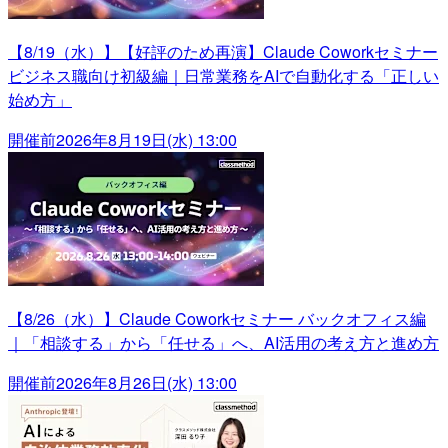
【8/19（水）】【好評のため再演】Claude Coworkセミナー
ビジネス職向け初級編｜日常業務をAIで自動化する「正しい
始め方」
開催前
2026年8月19日(水) 13:00
【8/26（水）】Claude Coworkセミナー バックオフィス編
｜「相談する」から「任せる」へ、AI活用の考え方と進め方
開催前
2026年8月26日(水) 13:00