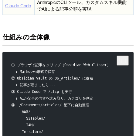
AnthropicのCLIツール。カスタムスキル機能
Claude Code
でAIによる記事分類を実現
仕組みの全体像
① ブラウザで記事をクリップ（Obsidian Web Clipper）
  ↓ Markdown形式で保存
② Obsidian Vault の 06_Articles/ に蓄積
  ↓ 記事が溜まったら...
③ Claude Code で /clip を実行
  ↓ AIが記事の内容を読み取り、カテゴリを判定
④ ~/Documents/articles/ 配下に自動整理
     AWS/
       S3Tables/
       IAM/
     Terraform/