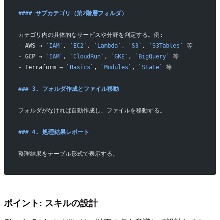
#### サブカテゴリ（第2階層フォルダ）
カテゴリ内の具体的なサービスや分野を判定する。例:
-
 AWS → 
`IAM`
, 
`EC2`
, 
`Lambda`
, 
`S3`
, 
`S3Tables`
 等
-
 GCP → 
`IAM`
, 
`CloudRun`
, 
`GKE`
, 
`BigQuery`
 等
-
 Terraform → 
`Basics`
, 
`Modules`
, 
`State`
 等
### 3. フォルダ作成とファイル移動
フォルダがなければ自動作成し、ファイルを移動する。
### 4. 処理結果レポート
整理結果をテーブル形式で表示する。
ポイント: スキルの設計