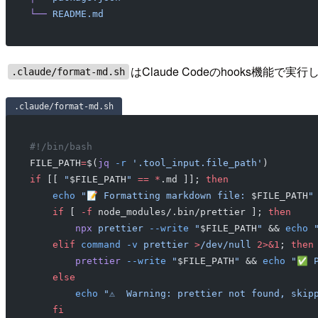
└──
 README.md
はClaude Codeのhooks機能
.claude/format-md.sh
.claude/format-md.sh
#!/bin/bash
FILE_PATH
=
$(
jq
 -r
 '.tool_input.file_path'
)
if
 [[ 
"
$FILE_PATH
"
 ==
 *
.md ]]; 
then
    echo
 "📝 Formatting markdown file: 
$FILE_PATH
"
    if
 [ 
-f
 node_modules/.bin/prettier ]; 
then
        npx
 prettier
 --write
 "
$FILE_PATH
"
 && 
echo
 
    elif
 command
 -v
 prettier
 >
/dev/null
 2>&1
; 
then
        prettier
 --write
 "
$FILE_PATH
"
 && 
echo
 "✅ P
    else
        echo
 "⚠️  Warning: prettier not found, skip
    fi