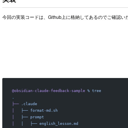
今回の実装コードは、Github上に格納してあるのでご確認
@obsidian-claude-feedback-sample
 %
 tree
.
├──
 .claude
│
   ├──
 format-md.sh
│
   ├──
 prompt
│
   │
   ├──
 english_lesson.md