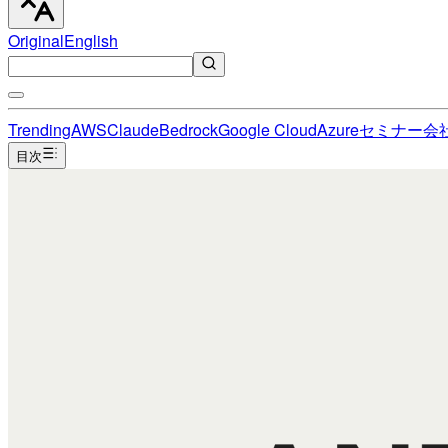
Original
English
Trending
AWS
Claude
Bedrock
Google Cloud
Azure
セミナー
会
目次