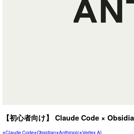
【初心者向け】 Claude Code × Obs
Claude Code
Obsidian
Anthropic
Vertex AI