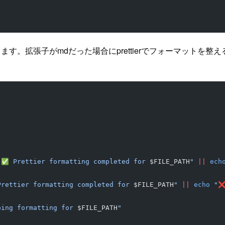
で実行します。拡張子がmdだった場合にprettierでフォーマットを
"✅ Prettier formatting completed for 
$FILE_PATH
"
 ||
 ech
rettier formatting completed for 
$FILE_PATH
"
 ||
 echo
 "❌
ping formatting for 
$FILE_PATH
"