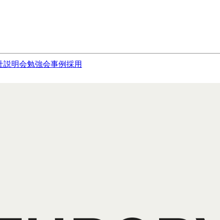
社説明会
勉強会
事例
採用