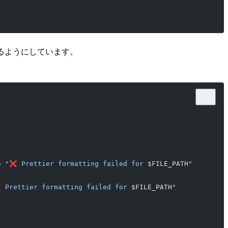
整えるようにしています。
o
 "❌ Prettier formatting failed for 
$FILE_PATH
"
 Prettier formatting failed for 
$FILE_PATH
"