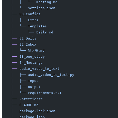
│
   │
   └──
 meeting.md
│
   └──
 settings.json
├──
 00_Configs
│
   ├──
 Extra
│
   └──
 Templates
│
       └──
 Daily.md
├──
 01_Daily
├──
 02_Inbox
│
   └──
 雑メモ.md
├──
 03_eng_study
├──
 04_Meetings
├──
 audio_video_to_text
│
   ├──
 audio_video_to_text.py
│
   ├──
 input
│
   ├──
 output
│
   └──
 requirements.txt
├──
 .prettierrc
├──
 CLAUDE.md
├──
 package-lock.json
├──
 package.json