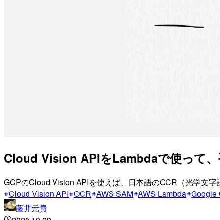
Cloud Vision APIをLambda
GCPのCloud Vision APIを使えば、日本語のOCR（光学
Cloud Vision API
OCR
AWS SAM
AWS Lambda
Google 
藤井元貴
2020.10.09