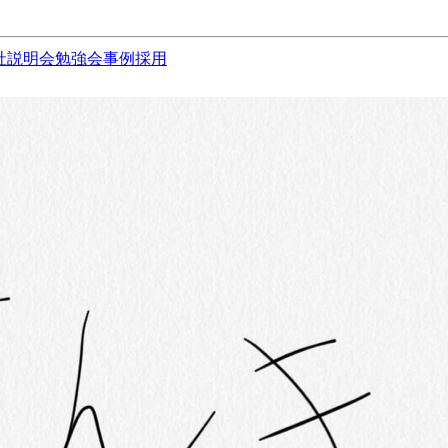
社説明会
勉強会
事例
採用