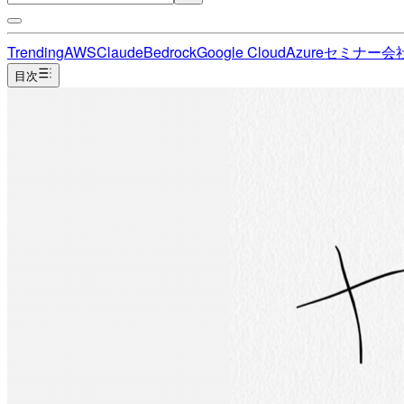
Trending
AWS
Claude
Bedrock
Google Cloud
Azure
セミナー
会
目次