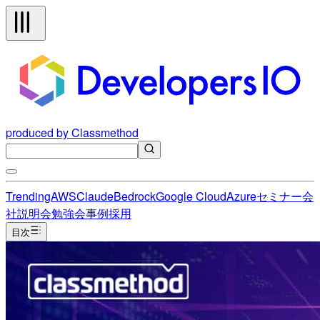
produced by Classmethod
Trending
AWS
Claude
Bedrock
Google Cloud
Azure
セミナー
会
社説明会
勉強会
事例
採用
目次