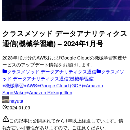
クラスメソッド データアナリティクス
通信(機械学習編) – 2024年1月号
2023年12月分のAWSおよびGoogle Cloudの機械学習関連サ
ービスのアップデート情報をお届けします。
クラスメソッド データアナリティクス通信
クラスメソ
ッド データアナリティクス通信(機械学習編)
機械学習
AWS
Google Cloud (GCP)
Amazon
SageMaker
Amazon Rekognition
nayuta
2024.01.09
この記事は公開されてから1年以上経過しています。情
報が古い可能性がありますので、ご注意ください。