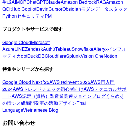
生成AI
MCP
ChatGPT
Claude
Amazon Bedrock
RAG
Amazon
Q
GitHub Copilot
Devin
Cursor
Obsidian
モダンデータスタック
Python
セキュリティ
PM
プロダクトやサービスで探す
Google Cloud
Microsoft
Azure
LINE
Zendesk
Auth0
Tableau
Snowflake
Alteryx
インフォ
マティカ
dbt
DuckDB
Cloudflare
Splunk
Vision One
Notion
特集やシリーズから探す
Google Cloud Next ’25
AWS re:Invent 2025
AWS再入門
2024
AWSトレンドチェック
初心者向け
AWSテクニカルサポ
ート
AWS認定（資格）
製造業関連
ジョインブログ
くらめそ
の情シス
組織開発室の活動
デザイン
Thai
Language
Vietnamese Blog
お問い合わせ