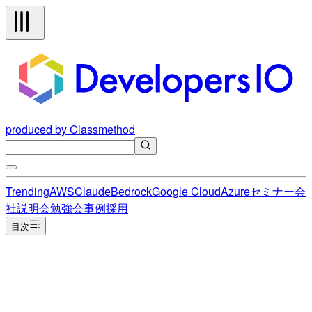
produced by Classmethod
Trending
AWS
Claude
Bedrock
Google Cloud
Azure
セミナー
会
社説明会
勉強会
事例
採用
目次