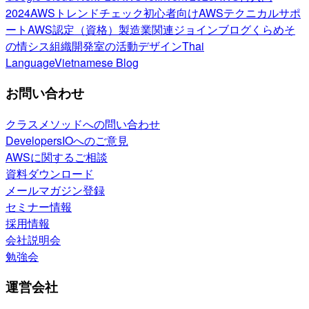
2024
AWSトレンドチェック
初心者向け
AWSテクニカルサポ
ート
AWS認定（資格）
製造業関連
ジョインブログ
くらめそ
の情シス
組織開発室の活動
デザイン
Thai
Language
Vietnamese Blog
お問い合わせ
クラスメソッドへの問い合わせ
DevelopersIOへのご意見
AWSに関するご相談
資料ダウンロード
メールマガジン登録
セミナー情報
採用情報
会社説明会
勉強会
運営会社