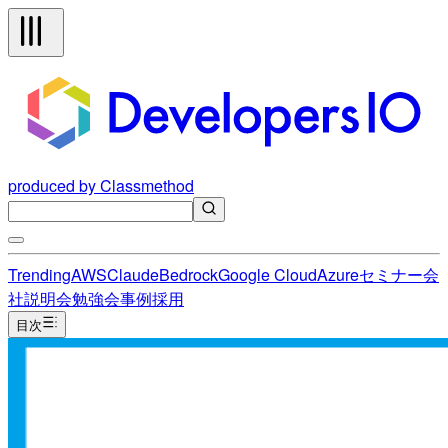
produced by Classmethod
Trending
AWS
Claude
Bedrock
Google Cloud
Azure
セミナー
会
社説明会
勉強会
事例
採用
目次