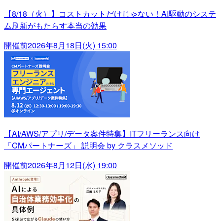
【8/18（火）】コストカットだけじゃない！AI駆動のシステ
ム刷新がもたらす本当の効果
開催前
2026年8月18日(火) 15:00
【AI/AWS/アプリ/データ案件特集】ITフリーランス向け
「CMパートナーズ」 説明会 by クラスメソッド
開催前
2026年8月12日(水) 19:00