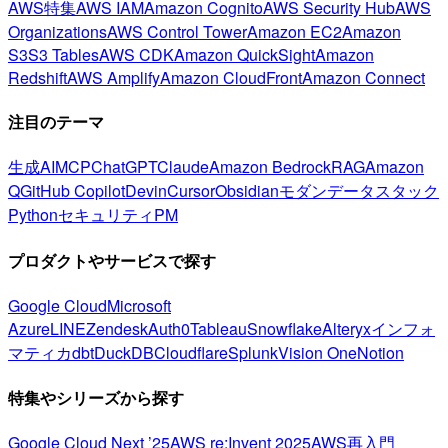
AWS特集
AWS IAM
Amazon Cognito
AWS Security Hub
AWS
Organizations
AWS Control Tower
Amazon EC2
Amazon
S3
S3 Tables
AWS CDK
Amazon QuickSight
Amazon
Redshift
AWS Amplify
Amazon CloudFront
Amazon Connect
注目のテーマ
生成AI
MCP
ChatGPT
Claude
Amazon Bedrock
RAG
Amazon
Q
GitHub Copilot
Devin
Cursor
Obsidian
モダンデータスタック
Python
セキュリティ
PM
プロダクトやサービスで探す
Google Cloud
Microsoft
Azure
LINE
Zendesk
Auth0
Tableau
Snowflake
Alteryx
インフォ
マティカ
dbt
DuckDB
Cloudflare
Splunk
Vision One
Notion
特集やシリーズから探す
Google Cloud Next ’25
AWS re:Invent 2025
AWS再入門