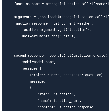
    function_name = message["function_call"]["name"]

    arguments = json.loads(message["function_call"]["
    function_response = get_current_weather(

        location=arguments.get("location"),

        unit=arguments.get("unit"),

    )

    second_response = openai.ChatCompletion.create(

        model=model_name,

        messages=[

            {"role": "user", "content": question},

            message,

            {

                "role": "function",

                "name": function_name,

                "content": function_response,
