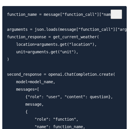
function_name = message["function_call"]["name"]

arguments = json.loads(message["function_call"]["argu
function_response = get_current_weather(

    location=arguments.get("location"),

    unit=arguments.get("unit"),

)

second_response = openai.ChatCompletion.create(

    model=model_name,

    messages=[

        {"role": "user", "content": question},

        message,

        {

            "role": "function",

            "name": function_name,
