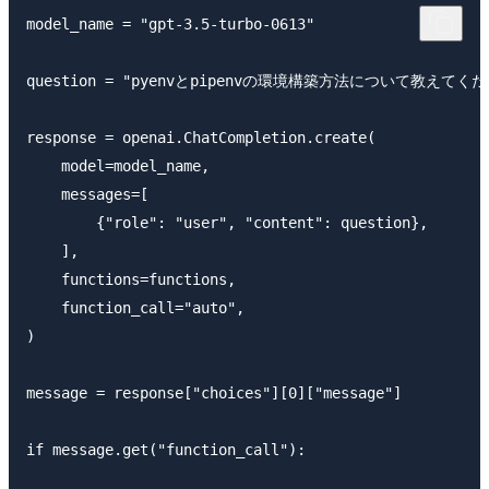
model_name = "gpt-3.5-turbo-0613"

question = "pyenvとpipenvの環境構築方法について教えてくだ
response = openai.ChatCompletion.create(

    model=model_name,

    messages=[

        {"role": "user", "content": question},

    ],

    functions=functions,

    function_call="auto",

)

message = response["choices"][0]["message"]

if message.get("function_call"):
