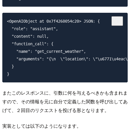
<OpenAIObject at 0x7f4260054c20> JSON: {

  "role": "assistant",

  "content": null,

  "function_call": {

    "name": "get_current_weather",

    "arguments": "{\n  \"location\": \"\u6771\u4eac\u
  }

またこのレスポンスに、引数に何を与えるべきかも含まれま
すので、その情報を元に自分で定義した関数を呼び出してあ
げて、２回目のリクエストを投げる形となります。
実装としては以下のようになります。