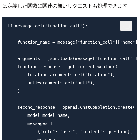
ば定義した関数に関連の無いリクエストも処理できます。
if message.get("function_call"):

    function_name = message["function_call"]["name"]

    arguments = json.loads(message["function_call"]["
    function_response = get_current_weather(

        location=arguments.get("location"),

        unit=arguments.get("unit"),

    )

    second_response = openai.ChatCompletion.create(

        model=model_name,

        messages=[

            {"role": "user", "content": question},

            message,
