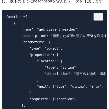
に、以下のようにdescriptionを含んだデータを作成します。
functions=[

    {

        "name": "get_current_weather",

        "description": "指定した場所の現在の天気を取得する
        "parameters": {

            "type": "object",

            "properties": {

                "location": {

                    "type": "string",

                    "description": "都市名や地名、県名な
                },

                "unit": {"type": "string", "enum": ["
            },

            "required": ["location"],

        },
