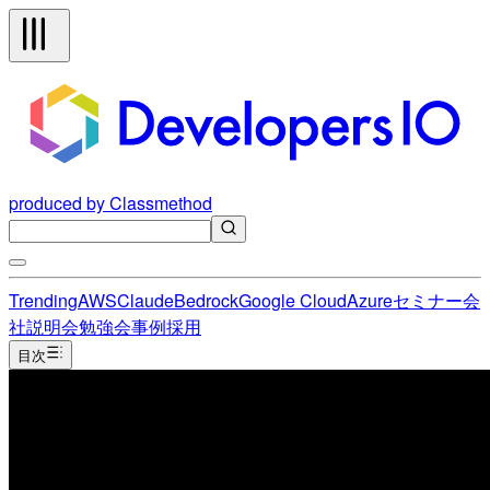
produced by Classmethod
Trending
AWS
Claude
Bedrock
Google Cloud
Azure
セミナー
会
社説明会
勉強会
事例
採用
目次