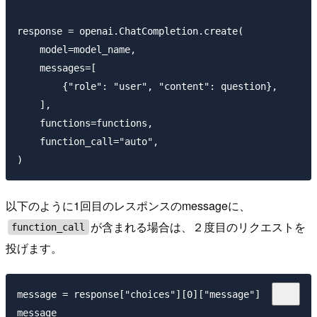
response = openai.ChatCompletion.create(

    model=model_name,

    messages=[

        {"role": "user", "content": question},

    ],

    functions=functions,

    function_call="auto",

以下のように1回目のレスポンスのmessageに、
が含まれる場合は、２度目のリクエストを
function_call
投げます。
message = response["choices"][0]["message"]
