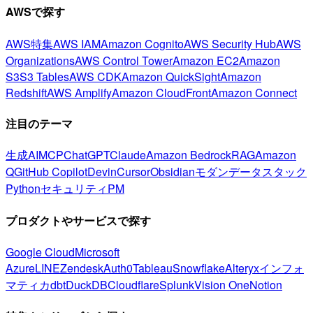
AWSで探す
AWS特集
AWS IAM
Amazon Cognito
AWS Security Hub
AWS
Organizations
AWS Control Tower
Amazon EC2
Amazon
S3
S3 Tables
AWS CDK
Amazon QuickSight
Amazon
Redshift
AWS Amplify
Amazon CloudFront
Amazon Connect
注目のテーマ
生成AI
MCP
ChatGPT
Claude
Amazon Bedrock
RAG
Amazon
Q
GitHub Copilot
Devin
Cursor
Obsidian
モダンデータスタック
Python
セキュリティ
PM
プロダクトやサービスで探す
Google Cloud
Microsoft
Azure
LINE
Zendesk
Auth0
Tableau
Snowflake
Alteryx
インフォ
マティカ
dbt
DuckDB
Cloudflare
Splunk
Vision One
Notion