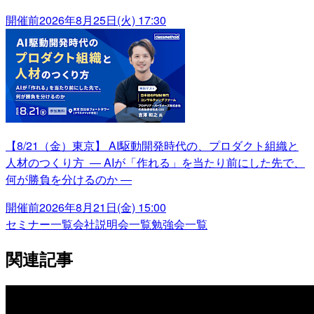
開催前
2026年8月25日(火) 17:30
【8/21（金）東京】 AI駆動開発時代の、プロダクト組織と
人材のつくり方 ― AIが「作れる」を当たり前にした先で、
何が勝負を分けるのか ―
開催前
2026年8月21日(金) 15:00
セミナー一覧
会社説明会一覧
勉強会一覧
関連記事