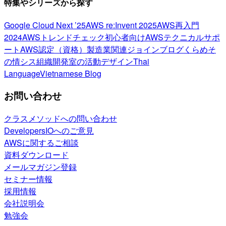
特集やシリーズから探す
Google Cloud Next ’25
AWS re:Invent 2025
AWS再入門
2024
AWSトレンドチェック
初心者向け
AWSテクニカルサポ
ート
AWS認定（資格）
製造業関連
ジョインブログ
くらめそ
の情シス
組織開発室の活動
デザイン
Thai
Language
Vietnamese Blog
お問い合わせ
クラスメソッドへの問い合わせ
DevelopersIOへのご意見
AWSに関するご相談
資料ダウンロード
メールマガジン登録
セミナー情報
採用情報
会社説明会
勉強会