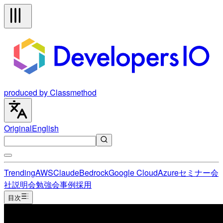
produced by Classmethod
Original
English
Trending
AWS
Claude
Bedrock
Google Cloud
Azure
セミナー
会
社説明会
勉強会
事例
採用
目次