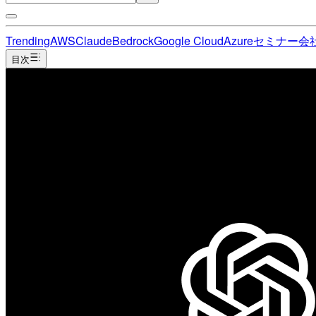
Trending
AWS
Claude
Bedrock
Google Cloud
Azure
セミナー
会
目次