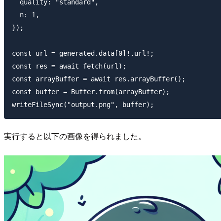
  quality: "standard",

  n: 1,

});

const url = generated.data[0]!.url!;

const res = await fetch(url);

const arrayBuffer = await res.arrayBuffer();

const buffer = Buffer.from(arrayBuffer);

実行すると以下の画像を得られました。