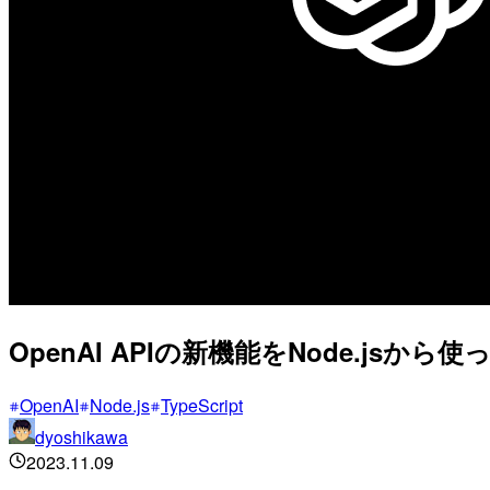
OpenAI APIの新機能をNode.jsから
OpenAI
Node.js
TypeScript
dyoshikawa
2023.11.09