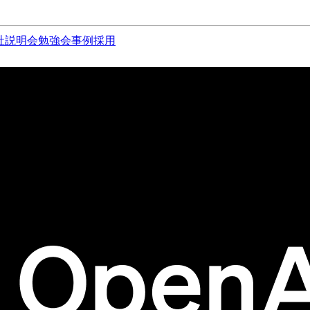
社説明会
勉強会
事例
採用