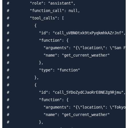
#         "role": "assistant",

#         "function_call": null,

#         "tool_calls": [

#           {

#             "id": "call_uVBN0txk9txPyqkmhkAZrJnf",

#             "function": {

#               "arguments": "{\"location\": \"San Fr
#               "name": "get_current_weather"

#             },

#             "type": "function"

#           },

#           {

#             "id": "call_5YDoZydCJaoRrE8NEZg9Rjmu",

#             "function": {

#               "arguments": "{\"location\": \"Tokyo\
#               "name": "get_current_weather"

#             },
