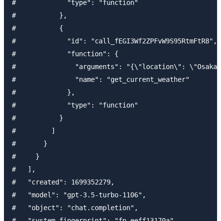
#             "type": "function"

#           },

#           {

#             "id": "call_fEGI3Wf2ZPFvW9S95RtmFtR8",

#             "function": {

#               "arguments": "{\"location\": \"Osaka\
#               "name": "get_current_weather"

#             },

#             "type": "function"

#           }

#         ]

#       }

#     }

#   ],

#   "created": 1699352279,

#   "model": "gpt-3.5-turbo-1106",

#   "object": "chat.completion",

#   "system_fingerprint": "fp_eeff13170a",
