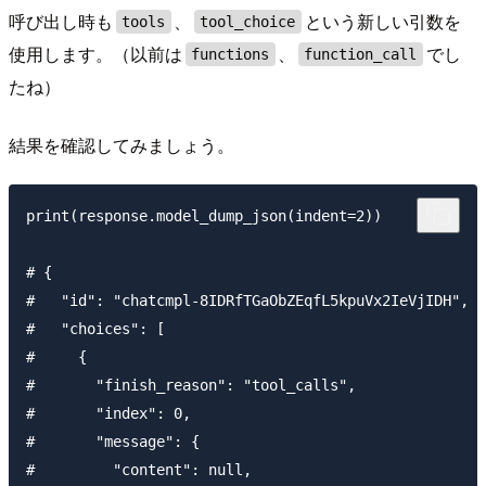
呼び出し時も
、
という新しい引数を
tools
tool_choice
使用します。（以前は
、
でし
functions
function_call
たね）
結果を確認してみましょう。
print(response.model_dump_json(indent=2))

# {

#   "id": "chatcmpl-8IDRfTGaObZEqfL5kpuVx2IeVjIDH",

#   "choices": [

#     {

#       "finish_reason": "tool_calls",

#       "index": 0,

#       "message": {

#         "content": null,
