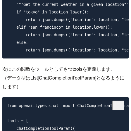
    """Get the current weather in a given location"""

    if "tokyo" in location.lower():

        return json.dumps({"location": location, "tem
    elif "san francisco" in location.lower():

        return json.dumps({"location": location, "tem
    else:

次にこの関数をツールとしてもつtoolsを定義します。
（データ型はList[ChatCompletionToolParam]となるように
します）
from openai.types.chat import ChatCompletionToolParam

tools = [

    ChatCompletionToolParam({
