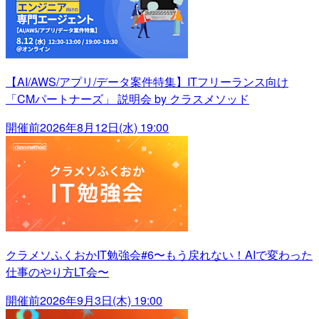
【AI/AWS/アプリ/データ案件特集】ITフリーランス向け
「CMパートナーズ」 説明会 by クラスメソッド
開催前
2026年8月12日(水) 19:00
クラメソふくおかIT勉強会#6〜もう戻れない！AIで変わった
仕事のやり方LT会〜
開催前
2026年9月3日(木) 19:00