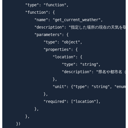
        "type": "function",

        "function": {

            "name": "get_current_weather",

            "description": "指定した場所の現在の天気を取
            "parameters": {

                "type": "object",

                "properties": {

                    "location": {

                        "type": "string",

                        "description": "県名や
                    },

                    "unit": {"type": "string", "enum"
                },

                "required": ["location"],

            },

        },

    })
