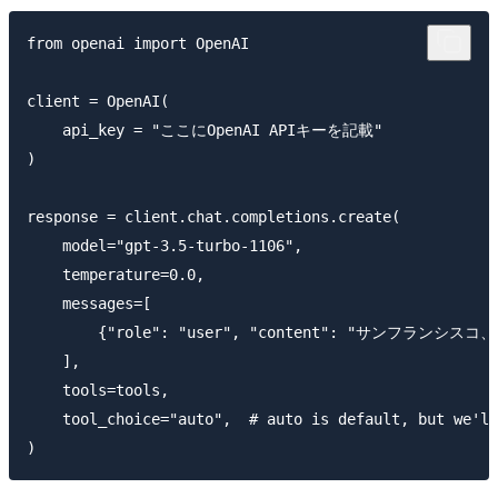
from openai import OpenAI

client = OpenAI(

    api_key = "ここにOpenAI APIキーを記載"

)

response = client.chat.completions.create(

    model="gpt-3.5-turbo-1106",

    temperature=0.0,

    messages=[

        {"role": "user", "content": "サンフランシ
    ],

    tools=tools,

    tool_choice="auto",  # auto is default, but we'll