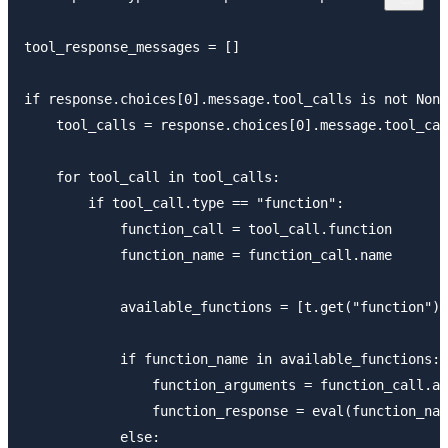
tool_response_messages = []

if response.choices[0].message.tool_calls is not None
    tool_calls = response.choices[0].message.tool_cal
    for tool_call in tool_calls:

        if tool_call.type == "function":

            function_call = tool_call.function

            function_name = function_call.name

            available_functions = [t.get("function").
            if function_name in available_functions:

                function_arguments = function_call.ar
                function_response = eval(function_nam
            else:
