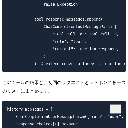
                raise Exception

            tool_response_messages.append(

                ChatCompletionToolMessageParam({

                    "tool_call_id": tool_call.id,

                    "role": "tool",

                    "content": function_response,

                })

このツールの結果と、初回のリクエストとレスポンスを一つ
のリストにまとめます。
history_messages = [

    ChatCompletionUserMessageParam({"role": "u
    response.choices[0].message,
