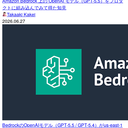
Amazon Bedrock 上の OpenAI モデル（GPT-5.5）をプロダ
クトに組み込んでみて得た知見
Takaaki Kakei
2026.06.27
BedrockのOpenAIモデル（GPT-5.5 / GPT-5.4）がus-east-1