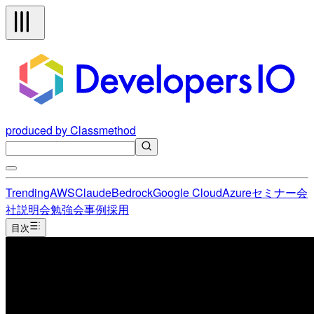
produced by Classmethod
Trending
AWS
Claude
Bedrock
Google Cloud
Azure
セミナー
会
社説明会
勉強会
事例
採用
目次