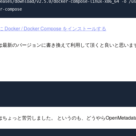
eases/download/v2.5.0/docker-compose-linux-x86_64 -o /us
ocker / Docker Compose をインストールする
は最新のバージョンに書き換えて利用して頂くと良いと思いま
っと苦労しました。 というのも、どうやらOpenMetadat