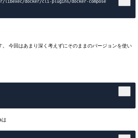
r/libexec/docker/cli-plugins/docker-compose

す。 今回はあまり深く考えずにそのままのバージョンを使い
aは