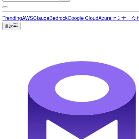
Trending
AWS
Claude
Bedrock
Google Cloud
Azure
セミナー
会
目次