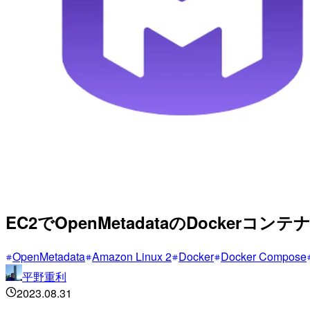
EC2でOpenMetadataのDockerコ
OpenMetadata
Amazon Linux 2
Docker
Docker Compose
平野重利
2023.08.31