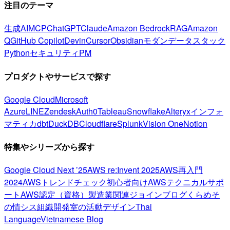
注目のテーマ
生成AI
MCP
ChatGPT
Claude
Amazon Bedrock
RAG
Amazon
Q
GitHub Copilot
Devin
Cursor
Obsidian
モダンデータスタック
Python
セキュリティ
PM
プロダクトやサービスで探す
Google Cloud
Microsoft
Azure
LINE
Zendesk
Auth0
Tableau
Snowflake
Alteryx
インフォ
マティカ
dbt
DuckDB
Cloudflare
Splunk
Vision One
Notion
特集やシリーズから探す
Google Cloud Next ’25
AWS re:Invent 2025
AWS再入門
2024
AWSトレンドチェック
初心者向け
AWSテクニカルサポ
ート
AWS認定（資格）
製造業関連
ジョインブログ
くらめそ
の情シス
組織開発室の活動
デザイン
Thai
Language
Vietnamese Blog