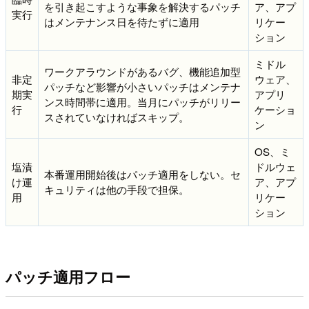
を引き起こすような事象を解決するパッチ
ア、アプ
実行
はメンテナンス日を待たずに適用
リケー
ション
ミドル
ワークアラウンドがあるバグ、機能追加型
非定
ウェア、
パッチなど影響が小さいパッチはメンテナ
期実
アプリ
ンス時間帯に適用。当月にパッチがリリー
行
ケーショ
スされていなければスキップ。
ン
OS、ミ
塩漬
ドルウェ
本番運用開始後はパッチ適用をしない。セ
け運
ア、アプ
キュリティは他の手段で担保。
用
リケー
ション
パッチ適用フロー