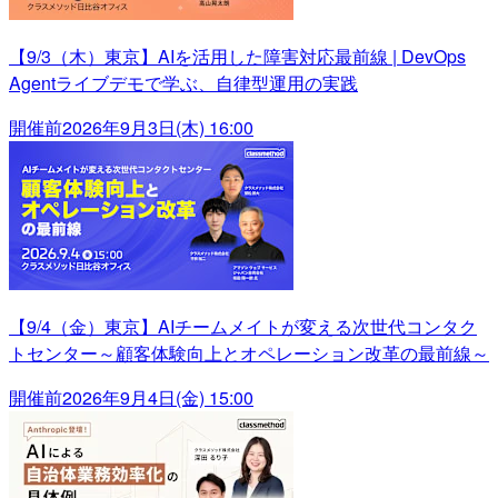
【9/3（木）東京】AIを活用した障害対応最前線 | DevOps
Agentライブデモで学ぶ、自律型運用の実践
開催前
2026年9月3日(木) 16:00
【9/4（金）東京】AIチームメイトが変える次世代コンタク
トセンター～顧客体験向上とオペレーション改革の最前線～
開催前
2026年9月4日(金) 15:00