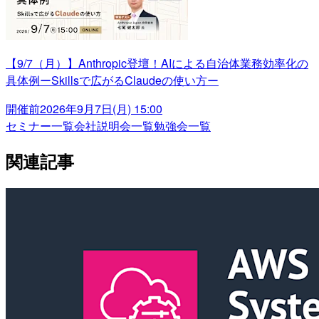
【9/7（月）】Anthropic登壇！AIによる自治体業務効率化の
具体例ーSkillsで広がるClaudeの使い方ー
開催前
2026年9月7日(月) 15:00
セミナー一覧
会社説明会一覧
勉強会一覧
関連記事