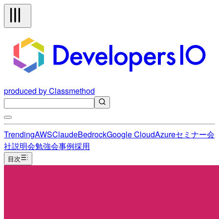
produced by Classmethod
Trending
AWS
Claude
Bedrock
Google Cloud
Azure
セミナー
会
社説明会
勉強会
事例
採用
目次