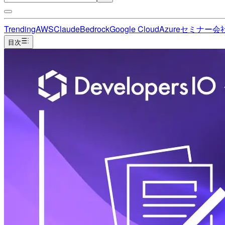
Trending
AWS
Claude
Bedrock
Google Cloud
Azure
セミナー
会
目次