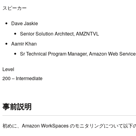
スピーカー
Dave Jaskie
Senior Solution Architect, AMZNTVL
Aamir Khan
Sr Technical Program Manager, Amazon Web Service
Level
200 – Intermediate
事前説明
初めに、Amazon WorkSpaces のモニタリングについて