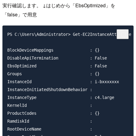
実行確認します。 ↓はじめから「EbsOptimized」を
「false」で用意
PS C:\Users\Administrator> Get-EC2InstanceAttribute -
BlockDeviceMappings               : {}

DisableApiTermination             : False

EbsOptimized                      : False

Groups                            : {}

InstanceId                        : i-bxxxxxxx

InstanceInitiatedShutdownBehavior :

InstanceType                      : c4.large

KernelId                          :

ProductCodes                      : {}

RamdiskId                         :

RootDeviceName                    :
