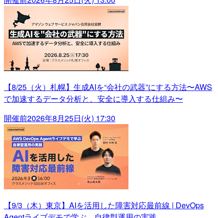
【8/25（火）札幌】生成AIを“会社の武器”にする方法〜AWS
で加速するデータ分析と、安全に導入する仕組み〜
開催前
2026年8月25日(火) 17:30
【9/3（木）東京】AIを活用した障害対応最前線 | DevOps
Agentライブデモで学ぶ、自律型運用の実践