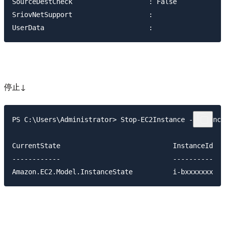
SourceDestCheck                   : False

SriovNetSupport                   :

停止↓
PS C:\Users\Administrator> Stop-EC2Instance -Instance
CurrentState                            InstanceId   
------------                            ----------   