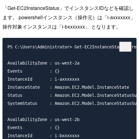
「Get-EC2InstanceStatus」でインスタンスIDなどを確認し
ます。 powershellインスタンス（操作元）は「i-axxxxxxx」
操作対象インスタンスは「i-bxxxxxxx」 となります。
PS C:\Users\Administrator> Get-EC2InstanceStatus -reg
AvailabilityZone : us-west-2a

Events           : {}

InstanceId       : i-axxxxxxx

InstanceState    : Amazon.EC2.Model.InstanceState

Status           : Amazon.EC2.Model.InstanceStatusSum
SystemStatus     : Amazon.EC2.Model.InstanceStatusSum
AvailabilityZone : us-west-2b

Events           : {}

InstanceId       : i-bxxxxxxx
