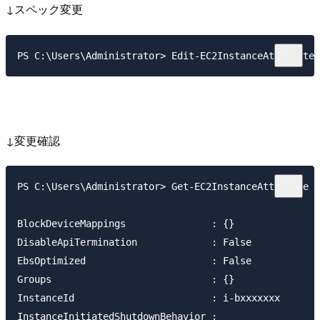
↓スペック変更
↓変更確認
PS C:\Users\Administrator> Get-EC2InstanceAttribute -
BlockDeviceMappings               : {}

DisableApiTermination             : False

EbsOptimized                      : False

Groups                            : {}

InstanceId                        : i-bxxxxxxx

InstanceInitiatedShutdownBehavior :
