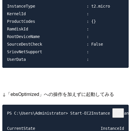
InstanceType                      : t2.micro

KernelId                          :

ProductCodes                      : {}

RamdiskId                         :

RootDeviceName                    :

SourceDestCheck                   : False

SriovNetSupport                   :

↓「ebsOptimized」への操作を加えずに起動してみる
PS C:\Users\Administrator> Start-EC2Instance -Instanc
CurrentState                            InstanceId   