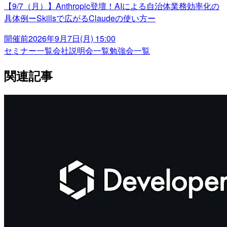
【9/7（月）】Anthropic登壇！AIによる自治体業務効率化の
具体例ーSkillsで広がるClaudeの使い方ー
開催前
2026年9月7日(月) 15:00
セミナー一覧
会社説明会一覧
勉強会一覧
関連記事