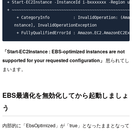
+ Start-EC2Instance -InstanceId i-bxxxxxxx -Region us
+ ~~~~~~~~~~~~~~~~~~~~~~~~~~~~~~~~~~~~~~~~~~~~~~~~~~~
    + CategoryInfo          : InvalidOperation: (Amaz
   nstance], InvalidOperationException

「Start-EC2Instance : EBS-optimized instances are not
supported for your requested configuration」
怒られてし
まいます。
EBS最適化を無効化してから起動しましょ
う
内部的に「EbsOptimized」が「true」となったままとなって