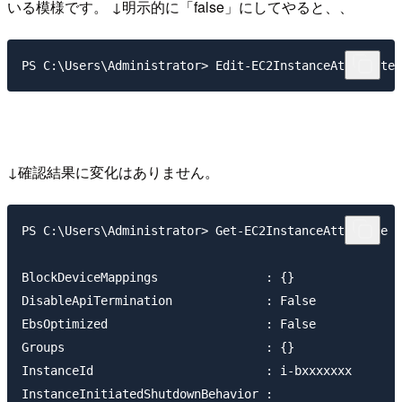
いる模様です。 ↓明示的に「false」にしてやると、、
↓確認結果に変化はありません。
PS C:\Users\Administrator> Get-EC2InstanceAttribute -
BlockDeviceMappings               : {}

DisableApiTermination             : False

EbsOptimized                      : False

Groups                            : {}

InstanceId                        : i-bxxxxxxx

InstanceInitiatedShutdownBehavior :
