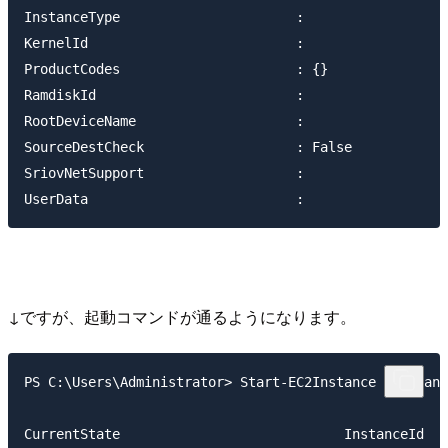
InstanceType                      :

KernelId                          :

ProductCodes                      : {}

RamdiskId                         :

RootDeviceName                    :

SourceDestCheck                   : False

SriovNetSupport                   :

↓ですが、起動コマンドが通るようになります。
PS C:\Users\Administrator> Start-EC2Instance -Instanc
CurrentState                            InstanceId   