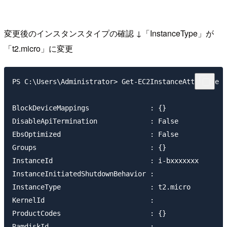
変更後のインスタンスタイプの確認 ↓「InstanceType」が
「t2.micro」に変更
PS C:\Users\Administrator> Get-EC2InstanceAttribute -
BlockDeviceMappings               : {}

DisableApiTermination             : False

EbsOptimized                      : False

Groups                            : {}

InstanceId                        : i-bxxxxxxx

InstanceInitiatedShutdownBehavior :

InstanceType                      : t2.micro

KernelId                          :

ProductCodes                      : {}

RamdiskId                         :
