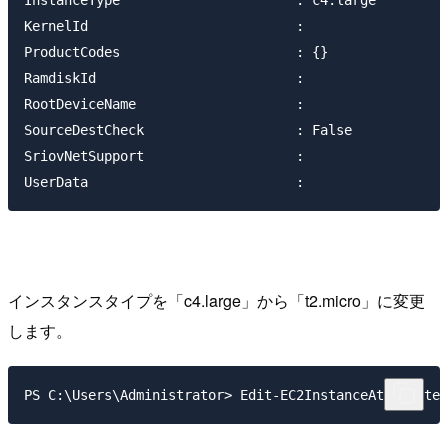
KernelId                          :

ProductCodes                      : {}

RamdiskId                         :

RootDeviceName                    :

SourceDestCheck                   : False

SriovNetSupport                   :

インスタンスタイプを「c4.large」から「t2.micro」に変更
します。