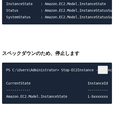
InstanceState    : Amazon.EC2.Model.InstanceState

Status           : Amazon.EC2.Model.InstanceStatusSum
スペックダウンのため、停止します
PS C:\Users\Administrator> Stop-EC2Instance -Instance
CurrentState                            InstanceId   
------------                            ----------   