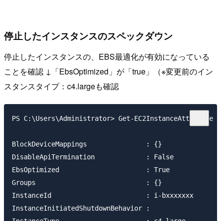
停止したインスタンスのスペックダウン
停止したインスタンスの、EBS最適化が有効になっている
ことを確認 ↓「EbsOptimized」が「true」（※変更前のイン
スタンスタイプ：c4.largeも確認
PS C:\Users\Administrator> Get-EC2InstanceAttribute -
BlockDeviceMappings               : {}

DisableApiTermination             : False

EbsOptimized                      : True

Groups                            : {}

InstanceId                        : i-bxxxxxxx

InstanceInitiatedShutdownBehavior :

InstanceType                      : c4.large
