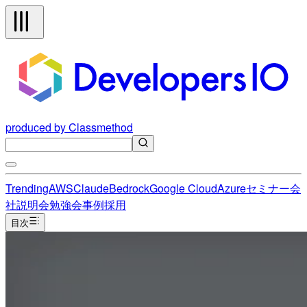
produced by Classmethod
Trending
AWS
Claude
Bedrock
Google Cloud
Azure
セミナー
会
社説明会
勉強会
事例
採用
目次