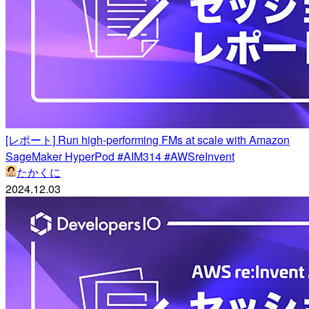
[レポート] Run high-performing FMs at scale with Amazon
SageMaker HyperPod #AIM314 #AWSreInvent
たかくに
2024.12.03