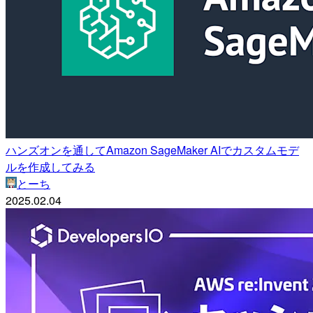
ハンズオンを通してAmazon SageMaker AIでカスタムモデ
ルを作成してみる
とーち
2025.02.04