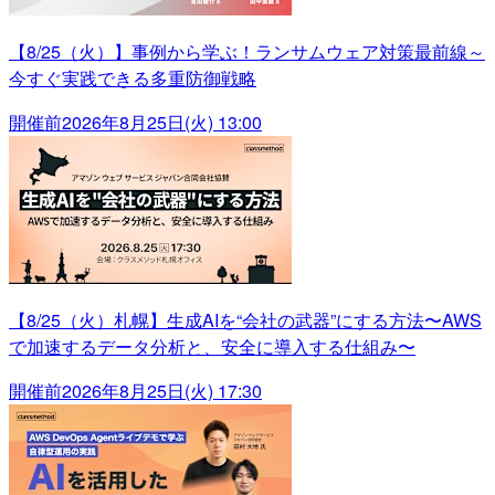
【8/25（火）】事例から学ぶ！ランサムウェア対策最前線～
今すぐ実践できる多重防御戦略
開催前
2026年8月25日(火) 13:00
【8/25（火）札幌】生成AIを“会社の武器”にする方法〜AWS
で加速するデータ分析と、安全に導入する仕組み〜
開催前
2026年8月25日(火) 17:30