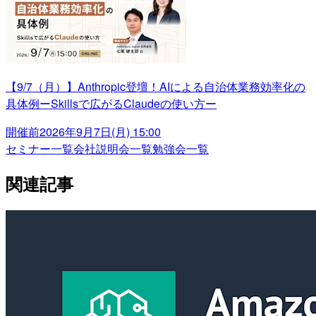
【9/7（月）】Anthropic登壇！AIによる自治体業務効率化の
具体例ーSkillsで広がるClaudeの使い方ー
開催前
2026年9月7日(月) 15:00
セミナー一覧
会社説明会一覧
勉強会一覧
関連記事