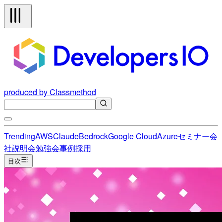
produced by Classmethod
Trending
AWS
Claude
Bedrock
Google Cloud
Azure
セミナー
会
社説明会
勉強会
事例
採用
目次