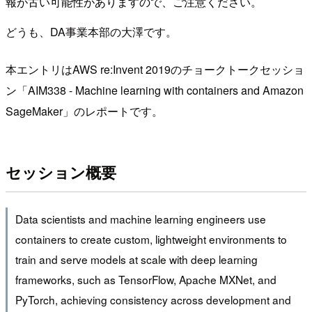
報が古い可能性がありますので、ご注意ください。
どうも、DA事業本部の大澤です。
本エントリはAWS re:Invent 2019のチョークトークセッショ
ン「AIM338 - Machine learning with containers and Amazon
SageMaker」のレポートです。
セッション概要
Data scientists and machine learning engineers use
containers to create custom, lightweight environments to
train and serve models at scale with deep learning
frameworks, such as TensorFlow, Apache MXNet, and
PyTorch, achieving consistency across development and