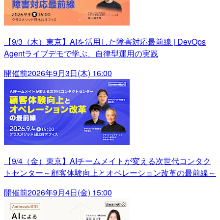
【9/3（木）東京】AIを活用した障害対応最前線 | DevOps
Agentライブデモで学ぶ、自律型運用の実践
開催前
2026年9月3日(木) 16:00
【9/4（金）東京】AIチームメイトが変える次世代コンタク
トセンター～顧客体験向上とオペレーション改革の最前線～
開催前
2026年9月4日(金) 15:00