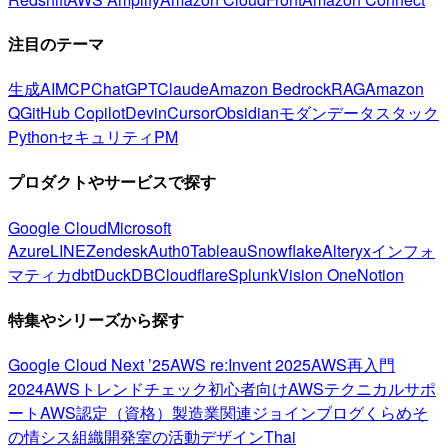
注目のテーマ
生成AI
MCP
ChatGPT
Claude
Amazon Bedrock
RAG
Amazon
Q
GitHub Copilot
Devin
Cursor
Obsidian
モダンデータスタック
Python
セキュリティ
PM
プロダクトやサービスで探す
Google Cloud
Microsoft
Azure
LINE
Zendesk
Auth0
Tableau
Snowflake
Alteryx
インフォ
マティカ
dbt
DuckDB
Cloudflare
Splunk
Vision One
Notion
特集やシリーズから探す
Google Cloud Next ’25
AWS re:Invent 2025
AWS再入門
2024
AWSトレンドチェック
初心者向け
AWSテクニカルサポ
ート
AWS認定（資格）
製造業関連
ジョインブログ
くらめそ
の情シス
組織開発室の活動
デザイン
Thai