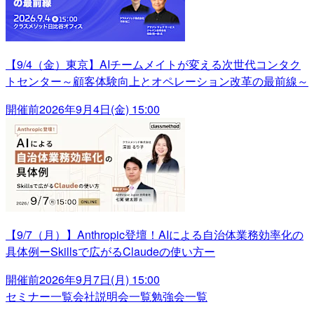
【9/4（金）東京】AIチームメイトが変える次世代コンタク
トセンター～顧客体験向上とオペレーション改革の最前線～
開催前
2026年9月4日(金) 15:00
【9/7（月）】Anthropic登壇！AIによる自治体業務効率化の
具体例ーSkillsで広がるClaudeの使い方ー
開催前
2026年9月7日(月) 15:00
セミナー一覧
会社説明会一覧
勉強会一覧