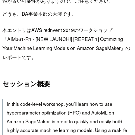
報が古い可能性がありますので、ご注意ください。
どうも、DA事業本部の大澤です。
本エントリはAWS re:Invent 2019のワークショップ
「AIM361-R1 - [NEW LAUNCH!] [REPEAT 1] Optimizing
Your Machine Learning Models on Amazon SageMaker」の
レポートです。
セッション概要
In this code-level workshop, you’ll learn how to use
hyperparameter optimization (HPO) and AutoML on
Amazon SageMaker, in order to quickly and easily build
highly accurate machine learning models. Using a real-life