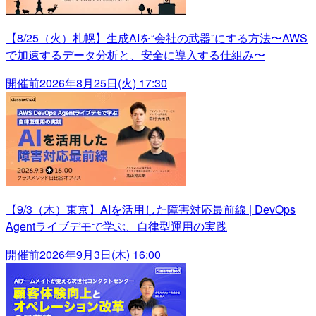
【8/25（火）札幌】生成AIを“会社の武器”にする方法〜AWS
で加速するデータ分析と、安全に導入する仕組み〜
開催前
2026年8月25日(火) 17:30
【9/3（木）東京】AIを活用した障害対応最前線 | DevOps
Agentライブデモで学ぶ、自律型運用の実践
開催前
2026年9月3日(木) 16:00