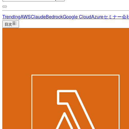
Trending
AWS
Claude
Bedrock
Google Cloud
Azure
セミナー
会
目次