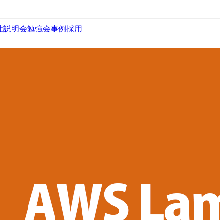
社説明会
勉強会
事例
採用