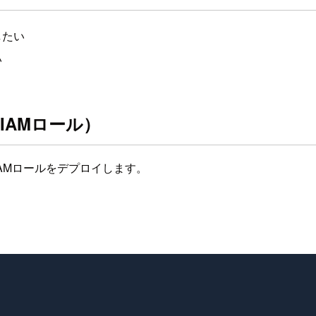
したい
い
IAMロール）
とIAMロールをデプロイします。