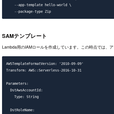
    --app-template hello-world \

SAMテンプレート
Lambda用のIAMロールを作成しています。この時点では
AWSTemplateFormatVersion: '2010-09-09'

Transform: AWS::Serverless-2016-10-31

Parameters:

  DstAwsAccountId:

    Type: String

  DstRoleName:
