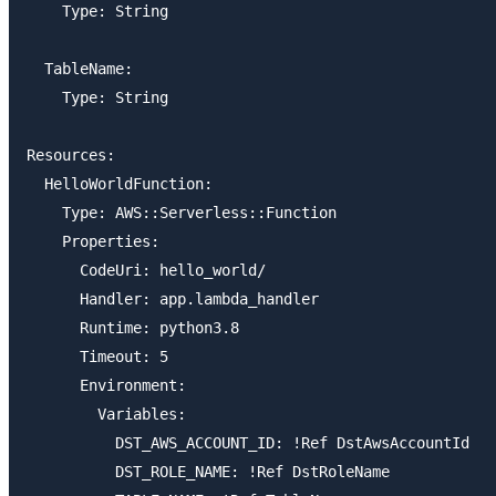
    Type: String

  TableName:

    Type: String

Resources:

  HelloWorldFunction:

    Type: AWS::Serverless::Function

    Properties:

      CodeUri: hello_world/

      Handler: app.lambda_handler

      Runtime: python3.8

      Timeout: 5

      Environment:

        Variables:

          DST_AWS_ACCOUNT_ID: !Ref DstAwsAccountId

          DST_ROLE_NAME: !Ref DstRoleName
