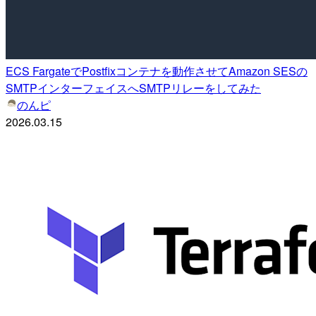
ECS FargateでPostfixコンテナを動作させてAmazon SESの
SMTPインターフェイスへSMTPリレーをしてみた
のんピ
2026.03.15