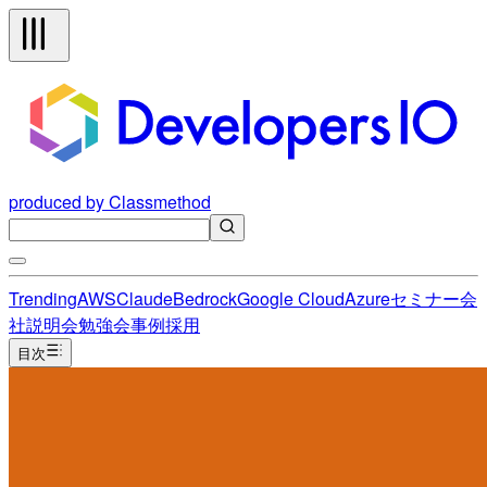
produced by Classmethod
Trending
AWS
Claude
Bedrock
Google Cloud
Azure
セミナー
会
社説明会
勉強会
事例
採用
目次