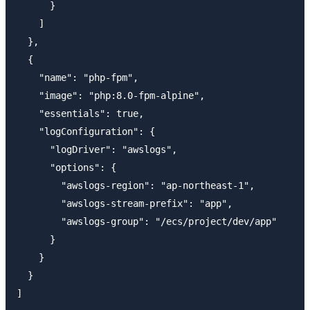
      }

    ]

  },

  {

    "name": "php-fpm",

    "image": "php:8.0-fpm-alpine",

    "essentials": true,

    "logConfiguration": {

      "logDriver": "awslogs",

      "options": {

        "awslogs-region": "ap-northeast-1",

        "awslogs-stream-prefix": "app",

        "awslogs-group": "/ecs/project/dev/app"

      }

    }

  }

]
