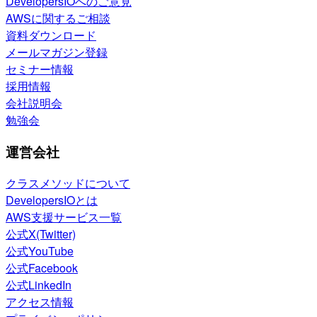
DevelopersIOへのご意見
AWSに関するご相談
資料ダウンロード
メールマガジン登録
セミナー情報
採用情報
会社説明会
勉強会
運営会社
クラスメソッドについて
DevelopersIOとは
AWS支援サービス一覧
公式X(Twitter)
公式YouTube
公式Facebook
公式LinkedIn
アクセス情報