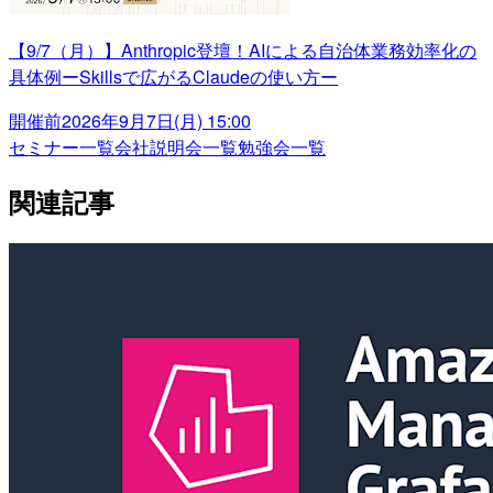
【9/7（月）】Anthropic登壇！AIによる自治体業務効率化の
具体例ーSkillsで広がるClaudeの使い方ー
開催前
2026年9月7日(月) 15:00
セミナー一覧
会社説明会一覧
勉強会一覧
関連記事