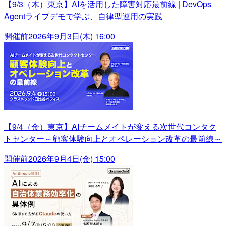
【9/3（木）東京】AIを活用した障害対応最前線 | DevOps
Agentライブデモで学ぶ、自律型運用の実践
開催前
2026年9月3日(木) 16:00
【9/4（金）東京】AIチームメイトが変える次世代コンタク
トセンター～顧客体験向上とオペレーション改革の最前線～
開催前
2026年9月4日(金) 15:00