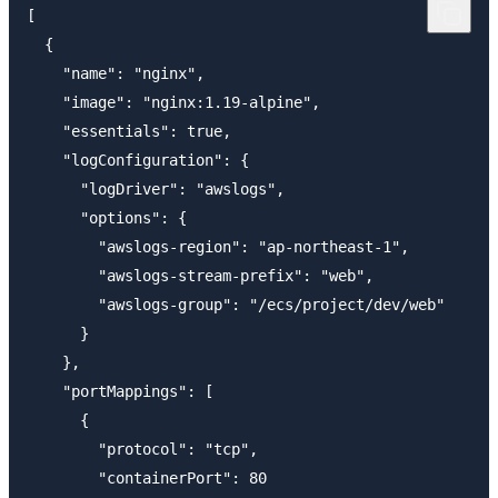
[

  {

    "name": "nginx",

    "image": "nginx:1.19-alpine",

    "essentials": true,

    "logConfiguration": {

      "logDriver": "awslogs",

      "options": {

        "awslogs-region": "ap-northeast-1",

        "awslogs-stream-prefix": "web",

        "awslogs-group": "/ecs/project/dev/web"

      }

    },

    "portMappings": [

      {

        "protocol": "tcp",

        "containerPort": 80
