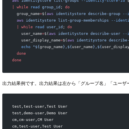
aws
 identitystore
 list-groups
 --identity-store-id
 
|
 while
 read
 group_id
; 
do
  group_name
=
$(
aws
 identitystore
 describe-group
 --
  aws
 identitystore
 list-group-memberships
 --ident
  |
 while
 read
 user_id
; 
do
    user_name
=
$(
aws
 identitystore
 describe-user
 --
    user_display_name
=
$(
aws
 identitystore
 describe
    echo
 "${
group_name
},${
user_name
},${
user_displa
  done
done
出力結果例です。出力結果は左から「グループ名」「ユーザ
test,test-user,Test User
test,demo-user,Demo User
cm,cm-user,CM User
cm,test-user,Test User