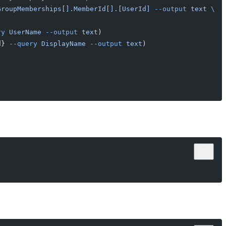
GroupMemberships[].MemberId[].[UserId]
 --output
 text
 \
ry
 UserName
 --output
 text
)
d} 
--query
 DisplayName
 --output
 text
)