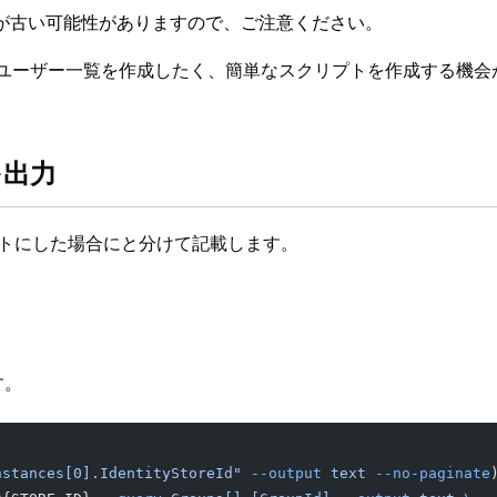
が古い可能性がありますので、ご注意ください。
プに所属しているユーザー一覧を作成したく、簡単なスクリプトを作成する
を出力
ルスクリプトにした場合にと分けて記載します。
す。
nstances[0].IdentityStoreId"
 --output
 text
 --no-paginate