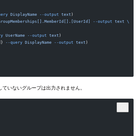
uery
 DisplayName
 --output
 text
)
GroupMemberships[].MemberId[].[UserId]
 --output
 text
 \
ry
 UserName
 --output
 text
)
d} 
--query
 DisplayName
 --output
 text
)
していないグループは出力されません。