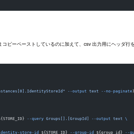
ピーペーストしているのに加えて、csv 出力用にヘッダ行を
nstances[0].IdentityStoreId"
 --output
 text
 --no-paginate
${STORE_ID} 
--query
 Groups[].[GroupId]
 --output
 text
 \
identity-store-id
 ${STORE_ID} 
--group-id
 ${group_id} 
--q