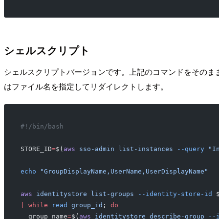
シェルスクリプト
シェルスクリプトバージョンです。上記のコマンドをそのままコ
はファイル名を指定してリダイレクトします。
#!/bin/bash
STORE_ID
=
$(
aws
 sso-admin
 list-instances
 --query
 "I
echo
 "GroupDisplayName,UserName,UserDisplayName"
aws
 identitystore
 list-groups
 --identity-store-id
 
|
 while
 read
 group_id
; 
do
  group_name
=
$(
aws
 identitystore
 describe-group
 --