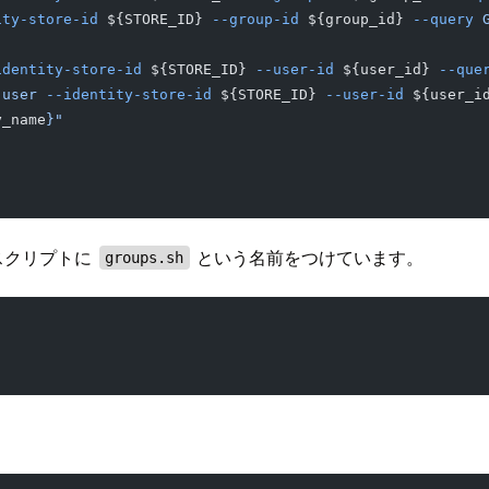
ity-store-id
 ${STORE_ID} 
--group-id
 ${group_id} 
--query
 
identity-store-id
 ${STORE_ID} 
--user-id
 ${user_id} 
--que
-user
 --identity-store-id
 ${STORE_ID} 
--user-id
 ${user_i
y_name
}"
スクリプトに
という名前をつけています。
groups.sh