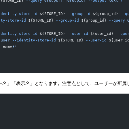
${STORE_ID} 
--query
 Groups[].[GroupId]
 --output
 text
 \
identity-store-id
 ${STORE_ID} 
--group-id
 ${group_id} 
--q
ity-store-id
 ${STORE_ID} 
--group-id
 ${group_id} 
--query
 
identity-store-id
 ${STORE_ID} 
--user-id
 ${user_id} 
--que
-user
 --identity-store-id
 ${STORE_ID} 
--user-id
 ${user_i
y_name
}"
ー名」「表示名」となります。注意点として、ユーザーが所属