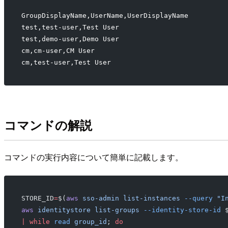
GroupDisplayName,UserName,UserDisplayName
test,test-user,Test User
test,demo-user,Demo User
cm,cm-user,CM User
cm,test-user,Test User
コマンドの解説
コマンドの実行内容について簡単に記載します。
STORE_ID
=
$(
aws
 sso-admin
 list-instances
 --query
 "I
aws
 identitystore
 list-groups
 --identity-store-id
 
|
 while
 read
 group_id
; 
do