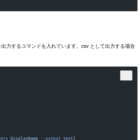
出力するコマンドを入れています。csv として出力する場合
)
uery
 DisplayName
 --output
 text
)