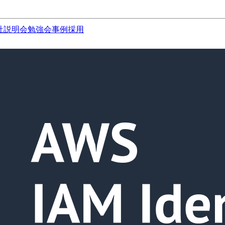
社説明会
勉強会
事例
採用