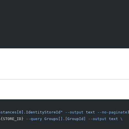
nstances[0].IdentityStoreId"
 --output
 text
 --no-paginate
${STORE_ID} 
--query
 Groups[].[GroupId]
 --output
 text
 \