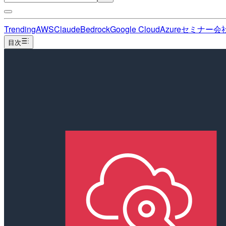
Trending
AWS
Claude
Bedrock
Google Cloud
Azure
セミナー
会
目次