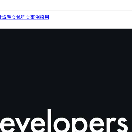
社説明会
勉強会
事例
採用