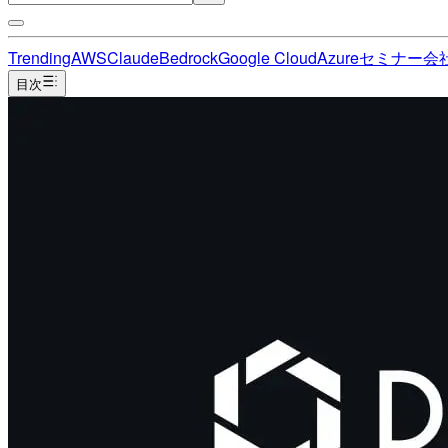
Trending
AWS
Claude
Bedrock
Google Cloud
Azure
セミナー
会
目次