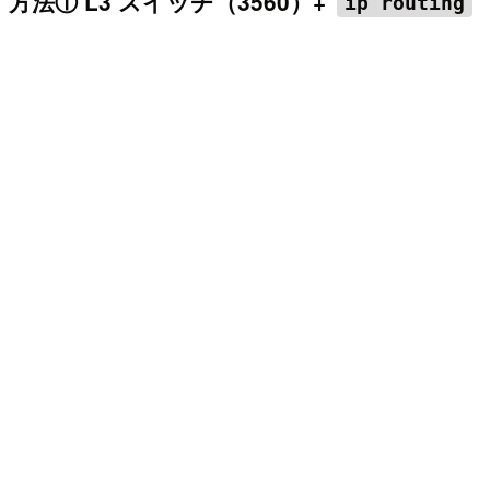
方法① L3 スイッチ（3560）+
ip routing