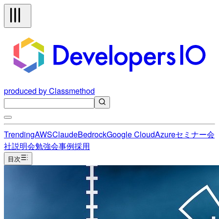
produced by Classmethod
Trending
AWS
Claude
Bedrock
Google Cloud
Azure
セミナー
会
社説明会
勉強会
事例
採用
目次